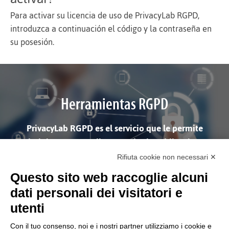
Para activar su licencia de uso de PrivacyLab RGPD,
introduzca a continuación el código y la contraseña en
su posesión.
Herramientas RGPD
PrivacyLab RGPD es el servicio que le permite
administrar y cumplir con todas las obligaciones
previstas por el Reglamento UE 2016/679 sobre el
Rifiuta cookie non necessari ✕
tratamiento de datos
Questo sito web raccoglie alcuni
dati personali dei visitatori e
utenti
Con il tuo consenso, noi e i nostri partner utilizziamo i cookie e