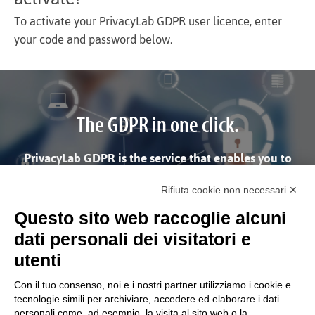
To activate your PrivacyLab GDPR user licence, enter
your code and password below.
The GDPR in one click.
PrivacyLab GDPR is the service that enables you to
manage and follow all the formalities required by EU
Regulation 2016/679 on data processing
Rifiuta cookie non necessari ✕
Questo sito web raccoglie alcuni
dati personali dei visitatori e
utenti
Con il tuo consenso, noi e i nostri partner utilizziamo i cookie e
tecnologie simili per archiviare, accedere ed elaborare i dati
personali come, ad esempio, la visita al sito web o la