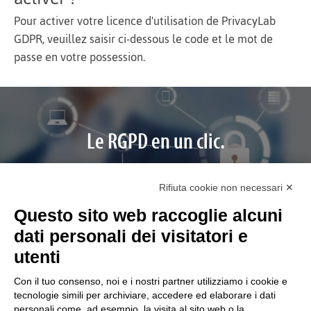
Pour activer votre licence d'utilisation de PrivacyLab
GDPR, veuillez saisir ci-dessous le code et le mot de
passe en votre possession.
Le RGPD en un clic.
PrivacyLab GDPR est le service qui vous permet de gérer
et de suivre toutes les obligations prévues par le RUE
Rifiuta cookie non necessari ✕
2016/679 sur le traitement des données.
Questo sito web raccoglie alcuni
dati personali dei visitatori e
utenti
Con il tuo consenso, noi e i nostri partner utilizziamo i cookie e
tecnologie simili per archiviare, accedere ed elaborare i dati
personali come, ad esempio, la visita al sito web o la