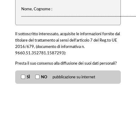
Nome, Cognome :
..............................................................................................................................
Il sottoscritto interessato, acquisite le informazioni fornite dal
titolare del trattamento ai sensi dell'articolo 7 del Reg.to UE
2016/679, (documento di informativa n.
9660.51.352781.1587293):
Presta il suo consenso alla diffusione dei suoi dati personali?
SÌ
NO
pubblicazione su internet