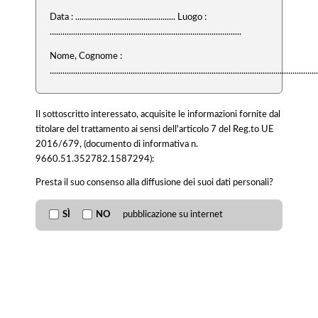
Data : ............................................... Luogo :
..........................................................................................
Nome, Cognome :
..............................................................................................................................
Il sottoscritto interessato, acquisite le informazioni fornite dal
titolare del trattamento ai sensi dell'articolo 7 del Reg.to UE
2016/679, (documento di informativa n.
9660.51.352782.1587294):
Presta il suo consenso alla diffusione dei suoi dati personali?
SÌ
NO
pubblicazione su internet