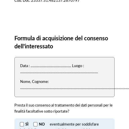
Cod. Doc. 23337.51.482137.2870797
Consenso
Formula di acquisizione del consenso
dell'interessato
Data : ............................................... Luogo :
..........................................................................................
Nome, Cognome:
..............................................................................................................................
Presta il suo consenso al trattamento dei dati personali per le
finalità facoltative sotto riportate?
SÌ
NO
eventualmente per soddisfare