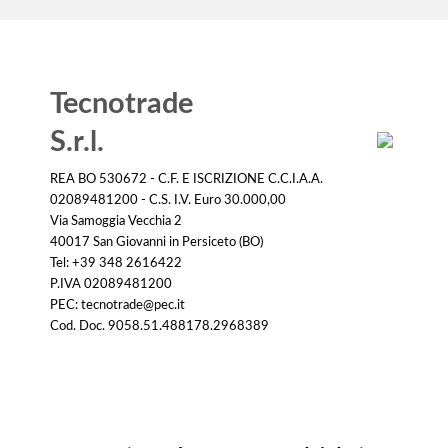
Tecnotrade
S.r.l.
REA BO 530672 - C.F. E ISCRIZIONE C.C.I.A.A.
02089481200 - C.S. I.V. Euro 30.000,00
Via Samoggia Vecchia 2
40017 San Giovanni in Persiceto (BO)
Tel: +39 348 2616422
P.IVA 02089481200
PEC: tecnotrade@pec.it
Cod. Doc. 9058.51.488178.2968389
Informativa