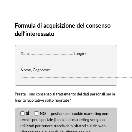
Consenso
Formula di acquisizione del consenso
dell'interessato
Data : ............................................... Luogo :
..........................................................................................
Nome, Cognome:
..............................................................................................................................
Presta il suo consenso al trattamento dei dati personali per le
finalità facoltative sotto riportate?
SÌ
NO
gestione dei cookie marketing non
tecnici per il portale (i cookie di marketing vengono
utilizzati per tenere traccia dei visitatori sui siti web.