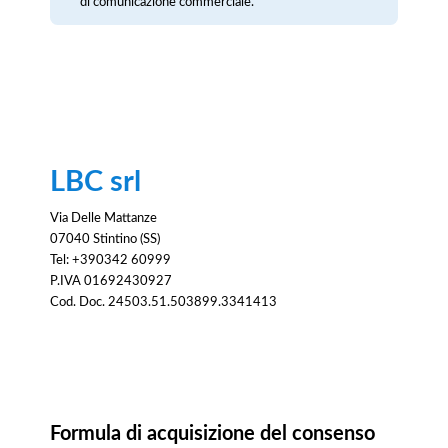
di comunicazione commerciale.
LBC srl
Via Delle Mattanze
07040 Stintino (SS)
Tel: +390342 60999
P.IVA 01692430927
Cod. Doc. 24503.51.503899.3341413
Consenso
Formula di acquisizione del consenso