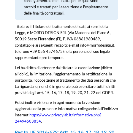
conseguimento delle finalità per le quali sono
raccolti e trattati per l'esecuzione e l'espletamento
delle finalità contrattuali.
Titolare: il Titolare del trattamento dei dati, ai sensi della
Legge, è MORFO DESIGN SRL (Via Madonna del Piano 6 ,
50019 Sesto Fiorentino (FI), P. IVA 06861960489,
contattabile ai seguenti recapiti: e-mail info@morfodesign.it,
telefono +39 055 4574673) nella persona del suo legale
rappresentante pro tempore.
Lei ha diritto di ottenere dal titolare la cancellazione (diritto
all'oblio), la limitazione, l'aggiornamento, la rettificazione, la
portabilità, l'opposizione al trattamento dei dati personali che
La riguardano, nonché in generale può esercitare tutti i diritti
previsti dagli artt. 15, 16, 17, 18, 19, 20, 21, 22 del GDPR.
Potrà inoltre visionare in ogni momento la versione
aggiornata della presente informativa collegandosi all'indirizzo
internet
https://www.privacylab.it/informativa.php?
24494503834
.
Reg.to UE 2016/679: Artt. 15, 16, 17, 18, 19, 20,