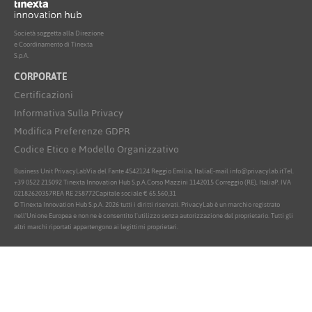
Società soggetta alla Direzione
e Coordinamento di Tinexta
S.p.A.
CORPORATE
Certificazioni
Informativa Sulla Privacy
Modifica Preferenze GDPR
Codice Etico e Modello Organizzativo
Business Unit PrivacyLab
Via del Fante 45
42124 Reggio Emilia, Italia
E-mail info@privacylab.it
Tel.
+39 0522 215092
Tinexta Innovation Hub S.p.A.
Corso Mazzini 11
42015 Correggio (RE), Italia
P. IVA
02182620357
REA RE 258772
Capitale sociale € 65.560,31
© Tinexta Innovation Hub S.p.A. 2026 tutti i diritti riservati. PrivacyLab è un marchio registrato
nell'Unione Europea e non ne è consentito l'utilizzo senza autorizzazione del proprietario. Tutti gli
altri marchi riportati appartengono ai legittimi proprietari.