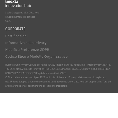
Società soggetta alla Direzione
e Coordinamento di Tinexta
S.p.A.
CORPORATE
Certificazioni
Informativa Sulla Privacy
Modifica Preferenze GDPR
Codice Etico e Modello Organizzativo
Business Unit PrivacyLab
Via del Fante 45
42124 Reggio Emilia, Italia
E-mail info@privacylab.it
Tel.
+39 0522 215092
Tinexta Innovation Hub S.p.A.
Corso Mazzini 11
42015 Correggio (RE), Italia
P. IVA
02182620357
REA RE 258772
Capitale sociale € 65.560,31
© Tinexta Innovation Hub S.p.A. 2026 tutti i diritti riservati. PrivacyLab è un marchio registrato
nell'Unione Europea e non ne è consentito l'utilizzo senza autorizzazione del proprietario. Tutti gli
altri marchi riportati appartengono ai legittimi proprietari.