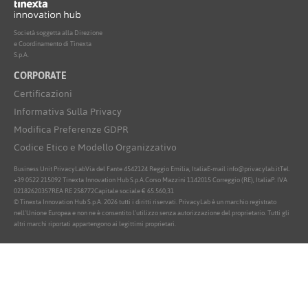
Società soggetta alla Direzione
e Coordinamento di Tinexta
S.p.A.
CORPORATE
Certificazioni
Informativa Sulla Privacy
Modifica Preferenze GDPR
Codice Etico e Modello Organizzativo
Business Unit PrivacyLab
Via del Fante 45
42124 Reggio Emilia, Italia
E-mail info@privacylab.it
Tel.
+39 0522 215092
Tinexta Innovation Hub S.p.A.
Corso Mazzini 11
42015 Correggio (RE), Italia
P. IVA
02182620357
REA RE 258772
Capitale sociale € 65.560,31
© Tinexta Innovation Hub S.p.A. 2026 tutti i diritti riservati. PrivacyLab è un marchio registrato
nell'Unione Europea e non ne è consentito l'utilizzo senza autorizzazione del proprietario. Tutti gli
altri marchi riportati appartengono ai legittimi proprietari.