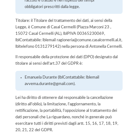
raccolti e trattati e nel rispetto dei tempi
obbligatori prescritti dalla legge.
Titolare: il Titolare del trattamento dei dati, ai sensi della
Legge, è Comune di Casal Cermelli (Piazza Marconi 23 ,
15072 Casal Cermelli (AL), lblPIVA 00365230069,
lblContattabile: lblemail ragioneria@comune.casalcermelli.al.it,
lbltelefono 0131279142) nella persona di Antonella Cermelli.
Il responsabile della protezione dei dati (DPO) designato dal
titolare ai sensi dell'art.37 del GDPR è:
Emanuela Durante (lblContattabile: lblemail
avvema.durante@gmail.com).
Lei ha diritto di ottenere dal responsabile la cancellazione
(diritto all'oblio), la limitazione, l'aggiornamento, la
rettificazione, la portabilità, l'opposizione al trattamento dei
dati personali che La riguardano, nonché in generale può
esercitare tutti i diritti previsti dagli artt. 15, 16, 17, 18, 19,
20, 21, 22 del GDPR.