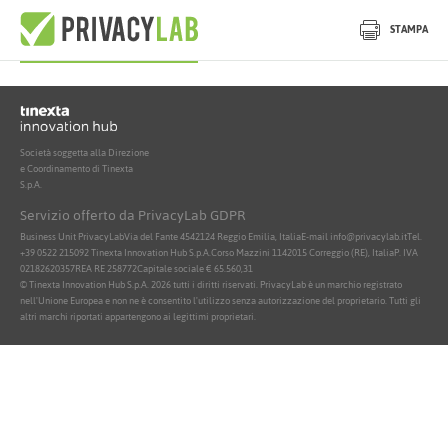
Nessun documento attivo trovato
STAMPA
Società soggetta alla Direzione
e Coordinamento di Tinexta
S.p.A.
Servizio offerto da PrivacyLab GDPR
Business Unit PrivacyLab
Via del Fante 45
42124 Reggio Emilia, Italia
E-mail info@privacylab.it
Tel.
+39 0522 215092
Tinexta Innovation Hub S.p.A.
Corso Mazzini 11
42015 Correggio (RE), Italia
P. IVA
02182620357
REA RE 258772
Capitale sociale € 65.560,31
© Tinexta Innovation Hub S.p.A. 2026 tutti i diritti riservati. PrivacyLab è un marchio registrato
nell'Unione Europea e non ne è consentito l'utilizzo senza autorizzazione del proprietario. Tutti gli
altri marchi riportati appartengono ai legittimi proprietari.