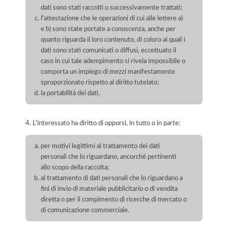
dati sono stati raccolti o successivamente trattati;
l'attestazione che le operazioni di cui alle lettere a)
e b) sono state portate a conoscenza, anche per
quanto riguarda il loro contenuto, di coloro ai quali i
dati sono stati comunicati o diffusi, eccettuato il
caso in cui tale adempimento si rivela impossibile o
comporta un impiego di mezzi manifestamente
sproporzionato rispetto al diritto tutelato;
la portabilità dei dati.
4. L'interessato ha diritto di opporsi, in tutto o in parte:
per motivi legittimi al trattamento dei dati
personali che lo riguardano, ancorché pertinenti
allo scopo della raccolta;
al trattamento di dati personali che lo riguardano a
fini di invio di materiale pubblicitario o di vendita
diretta o per il compimento di ricerche di mercato o
di comunicazione commerciale.