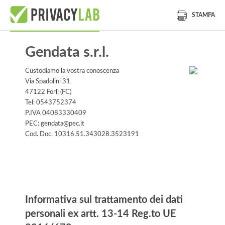
STAMPA
Gendata s.r.l.
Custodiamo la vostra conoscenza
Via Spadolini 31
47122 Forlì (FC)
Tel: 0543752374
P.IVA 04083330409
PEC: gendata@pec.it
Cod. Doc. 10316.51.343028.3523191
Informativa
Informativa sul trattamento dei dati
personali ex artt. 13-14 Reg.to UE