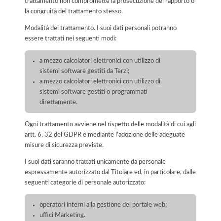
trattamento non compromette la prosecuzione del rapporto o
la congruità del trattamento stesso.
Modalità del trattamento. I suoi dati personali potranno
essere trattati nei seguenti modi:
a mezzo calcolatori elettronici con utilizzo di
sistemi software gestiti da Terzi;
a mezzo calcolatori elettronici con utilizzo di
sistemi software gestiti o programmati
direttamente.
Ogni trattamento avviene nel rispetto delle modalità di cui agli
artt. 6, 32 del GDPR e mediante l'adozione delle adeguate
misure di sicurezza previste.
I suoi dati saranno trattati unicamente da personale
espressamente autorizzato dal Titolare ed, in particolare, dalle
seguenti categorie di personale autorizzato:
operatori interni alla gestione del portale web;
uffici Marketing.