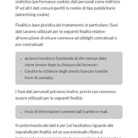
statistico (performance cookie), dati personali come indirizzo
IP ed altri dati comuni gestiti in cookie di tipo pubblicitario
(advertising cookie)
Finalità e base giuridica del trattamento: in particolare i Suoi
dati saranno utilizzati per le seguenti finalità relative
all’esecuzione di misure connesse ad obblighi contrattuali o
pre-contrattuali:
accesso tecnico e funzionale al sito nessun dato
viene tenuto dopo la chiusura del browser;
Gestire le richieste degli utenti ricevute tramite
form di contatto.
I Suoi dati personali potranno inoltre, previo suo consenso,
essere utilizzati per le seguenti finalità:
Invio di informazioni commerciali tramite e-mail.
Il conferimento dei dati è per Lei facoltativo riguardo alle
sopraindicate finalità, ed un suo eventuale rifiuto al