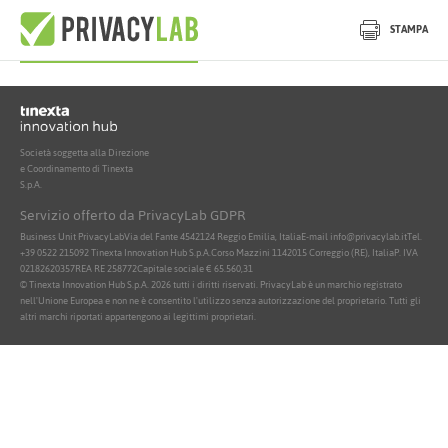
Nessun documento attivo trovato
STAMPA
Società soggetta alla Direzione
e Coordinamento di Tinexta
S.p.A.
Servizio offerto da PrivacyLab GDPR
Business Unit PrivacyLab
Via del Fante 45
42124 Reggio Emilia, Italia
E-mail info@privacylab.it
Tel.
+39 0522 215092
Tinexta Innovation Hub S.p.A.
Corso Mazzini 11
42015 Correggio (RE), Italia
P. IVA
02182620357
REA RE 258772
Capitale sociale € 65.560,31
© Tinexta Innovation Hub S.p.A. 2026 tutti i diritti riservati. PrivacyLab è un marchio registrato
nell'Unione Europea e non ne è consentito l'utilizzo senza autorizzazione del proprietario. Tutti gli
altri marchi riportati appartengono ai legittimi proprietari.