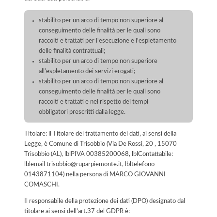
stabilito per un arco di tempo non superiore al
conseguimento delle finalità per le quali sono
raccolti e trattati per l'esecuzione e l'espletamento
delle finalità contrattuali;
stabilito per un arco di tempo non superiore
all'espletamento dei servizi erogati;
stabilito per un arco di tempo non superiore al
conseguimento delle finalità per le quali sono
raccolti e trattati e nel rispetto dei tempi
obbligatori prescritti dalla legge.
Titolare: il Titolare del trattamento dei dati, ai sensi della
Legge, è Comune di Trisobbio (Via De Rossi, 20 , 15070
Trisobbio (AL), lblPIVA 00385200068, lblContattabile:
lblemail trisobbio@ruparpiemonte.it, lbltelefono
0143871104) nella persona di MARCO GIOVANNI
COMASCHI.
Il responsabile della protezione dei dati (DPO) designato dal
titolare ai sensi dell'art.37 del GDPR è: