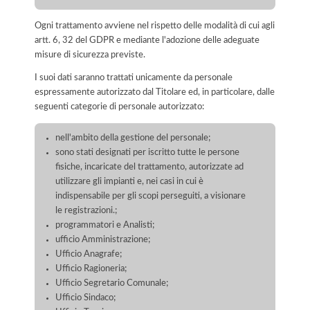
Ogni trattamento avviene nel rispetto delle modalità di cui agli
artt. 6, 32 del GDPR e mediante l'adozione delle adeguate
misure di sicurezza previste.
I suoi dati saranno trattati unicamente da personale
espressamente autorizzato dal Titolare ed, in particolare, dalle
seguenti categorie di personale autorizzato:
nell'ambito della gestione del personale;
sono stati designati per iscritto tutte le persone
fisiche, incaricate del trattamento, autorizzate ad
utilizzare gli impianti e, nei casi in cui è
indispensabile per gli scopi perseguiti, a visionare
le registrazioni.;
programmatori e Analisti;
ufficio Amministrazione;
Ufficio Anagrafe;
Ufficio Ragioneria;
Ufficio Segretario Comunale;
Ufficio Sindaco;