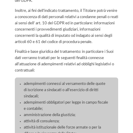
del GDPR.
Inoltre, ai fini dell'indicato trattamento, il Titolare potrà venire
a conoscenza di dati personali relativi a condanne penali o reati
ai sensi dell' art. 10 del GDPR ed in particolare: informazioni
concernenti i provvedimenti giudiziari, informazioni
concernenti la qualità di imputato od indagato ai sensi degli
articoli 60 e 61 del codice di procedura penale.
Finalità e base giuridica del trattamento: in particolare i Suoi
dati verranno trattati per le seguenti finalità connesse
all'attuazione di adempimenti relativi ad obblighi legislativi o
contrattuali:
adempimenti connessi al versamento delle quote
di iscrizione a sindacati o all'esercizio di diritti
sindacali;
adempimenti obbligatori per legge in campo fiscale
e contabile;
amministrazione della giustizia;
attività di consulenza;
attività istituzionale delle forze armate o per la