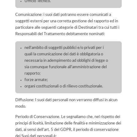
Ufficio Tecnico.
Comunicazione: i suoi dati potranno essere comunicati a
soggetti esterni per una corretta gestione del rapporto ed in
particolare alle seguenti categorie di Destinatari tra cui tutti i
Responsabili del Trattamento debitamente nominati:
nell'ambito di soggetti pubblici e/o privati per i
quali la comunicazione dei dati è obbligatoria o
necessaria in adempimento ad obblighi di legge o
sia comunque funzionale all'amministrazione del
rapporto;
forze armate;
organi costituzionali o di rilievo costituzionale.
Diffusione: I suoi dati personali non verranno diffusi in alcun
modo.
Periodo di Conservazione. Le segnaliamo che, nel rispetto dei
principi di liceità, limitazione delle finalità e minimizzazione dei
dati, ai sensi dell’art. 5 del GDPR, il periodo di conservazione
dei Suoi dati personali è: