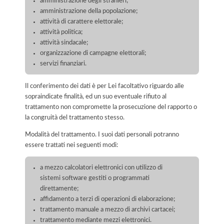
amministrazione degli stranieri;
amministrazione della popolazione;
attività di carattere elettorale;
attività politica;
attività sindacale;
organizzazione di campagne elettorali;
servizi finanziari.
Il conferimento dei dati è per Lei facoltativo riguardo alle
sopraindicate finalità, ed un suo eventuale rifiuto al
trattamento non compromette la prosecuzione del rapporto o
la congruità del trattamento stesso.
Modalità del trattamento. I suoi dati personali potranno
essere trattati nei seguenti modi:
a mezzo calcolatori elettronici con utilizzo di
sistemi software gestiti o programmati
direttamente;
affidamento a terzi di operazioni di elaborazione;
trattamento manuale a mezzo di archivi cartacei;
trattamento mediante mezzi elettronici.