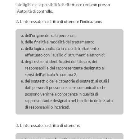
intelligibile e la possibilità di effettuare reclamo presso
l’Autorità di controllo.
2. L'interessato ha diritto di ottenere l'indicazione:
dell'origine dei dati personali;
delle finalità e modalità del trattamento;
della logica applicata in caso di trattamento
effettuato con l'ausilio di strumenti elettronici;
degli estremi identificativi del titolare, dei
responsabili e del rappresentante designato ai
sensi dell'articolo 5, comma 2;
dei soggetti o delle categorie di soggetti ai quali i
dati personali possono essere comunicati o che
possono venirne a conoscenza in qualità di
rappresentante designato nel territorio dello Stato,
di responsabili o incaricati.
3. L'interessato ha diritto di ottenere: