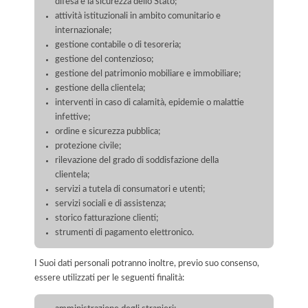
difesa e la sicurezza dello Stato;
attività istituzionali in ambito comunitario e
internazionale;
gestione contabile o di tesoreria;
gestione del contenzioso;
gestione del patrimonio mobiliare e immobiliare;
gestione della clientela;
interventi in caso di calamità, epidemie o malattie
infettive;
ordine e sicurezza pubblica;
protezione civile;
rilevazione del grado di soddisfazione della
clientela;
servizi a tutela di consumatori e utenti;
servizi sociali e di assistenza;
storico fatturazione clienti;
strumenti di pagamento elettronico.
I Suoi dati personali potranno inoltre, previo suo consenso,
essere utilizzati per le seguenti finalità: