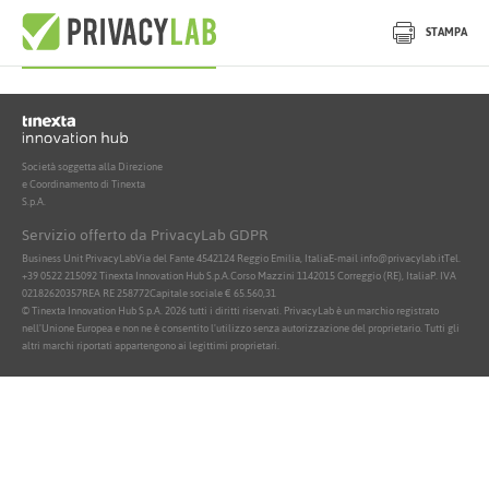
Nessun documento attivo trovato
STAMPA
Società soggetta alla Direzione
e Coordinamento di Tinexta
S.p.A.
Servizio offerto da PrivacyLab GDPR
Business Unit PrivacyLab
Via del Fante 45
42124 Reggio Emilia, Italia
E-mail info@privacylab.it
Tel.
+39 0522 215092
Tinexta Innovation Hub S.p.A.
Corso Mazzini 11
42015 Correggio (RE), Italia
P. IVA
02182620357
REA RE 258772
Capitale sociale € 65.560,31
© Tinexta Innovation Hub S.p.A. 2026 tutti i diritti riservati. PrivacyLab è un marchio registrato
nell'Unione Europea e non ne è consentito l'utilizzo senza autorizzazione del proprietario. Tutti gli
altri marchi riportati appartengono ai legittimi proprietari.