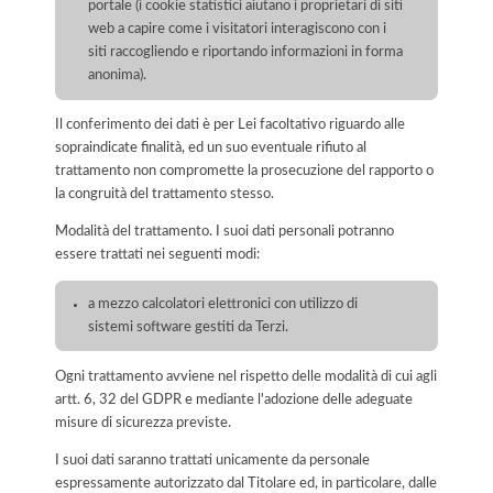
portale (i cookie statistici aiutano i proprietari di siti
web a capire come i visitatori interagiscono con i
siti raccogliendo e riportando informazioni in forma
anonima).
Il conferimento dei dati è per Lei facoltativo riguardo alle
sopraindicate finalità, ed un suo eventuale rifiuto al
trattamento non compromette la prosecuzione del rapporto o
la congruità del trattamento stesso.
Modalità del trattamento. I suoi dati personali potranno
essere trattati nei seguenti modi:
a mezzo calcolatori elettronici con utilizzo di
sistemi software gestiti da Terzi.
Ogni trattamento avviene nel rispetto delle modalità di cui agli
artt. 6, 32 del GDPR e mediante l'adozione delle adeguate
misure di sicurezza previste.
I suoi dati saranno trattati unicamente da personale
espressamente autorizzato dal Titolare ed, in particolare, dalle