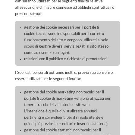
dati saranno utilizzati per le seguenti finalità relative
all’esecuzione di misure connesse ad obblighi contrattuali o
pre-contrattuali:
gestione dei cookie necessari per il portale (i
cookie tecnici sono indispensabili per il corretto
funzionamento del sito e vengono utilizzati al solo
scopo di gestire diversi servizi legati al sito stesso,
come ad esempio un login);
relazioni con il pubblico e richiesta di prenotazioni.
I Suoi dati personali potranno inoltre, previo suo consenso,
essere utilizzati per le seguenti finalità:
gestione dei cookie marketing non tecnici per il
portale (i cookie di marketing vengono utilizzati per
tenere traccia dei visitatori sui siti web.
L'intenzione è quella di visualizzare annunci
pertinenti e coinvolgenti per il singolo utente e
quindi più preziosi per editori e inserzionisti terzi);
gestione dei cookie statistici non tecnici per il