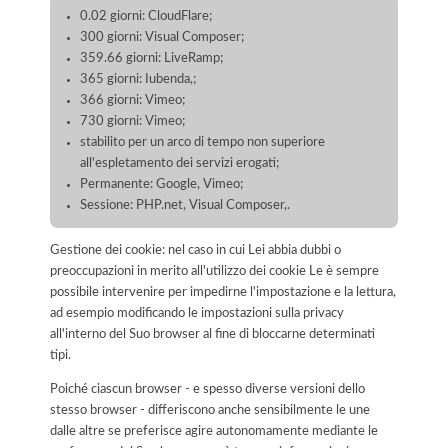
0.02 giorni: CloudFlare;
300 giorni: Visual Composer;
359.66 giorni: LiveRamp;
365 giorni: Iubenda,;
366 giorni: Vimeo;
730 giorni: Vimeo;
stabilito per un arco di tempo non superiore
all'espletamento dei servizi erogati;
Permanente: Google, Vimeo;
Sessione: PHP.net, Visual Composer,.
Gestione dei cookie: nel caso in cui Lei abbia dubbi o
preoccupazioni in merito all'utilizzo dei cookie Le è sempre
possibile intervenire per impedirne l'impostazione e la lettura,
ad esempio modificando le impostazioni sulla privacy
all'interno del Suo browser al fine di bloccarne determinati
tipi.
Poiché ciascun browser - e spesso diverse versioni dello
stesso browser - differiscono anche sensibilmente le une
dalle altre se preferisce agire autonomamente mediante le