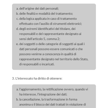
dell'origine dei dati personali;
delle finalità e modalità del trattamento;
della logica applicata in caso di trattamento
effettuato con l'ausilio di strumenti elettronici;
degli estremi identificativi del titolare, dei
responsabili e del rappresentante designato ai
sensi dell'articolo 5, comma 2;
dei soggetti o delle categorie di soggetti ai quali i
dati personali possono essere comunicati o che
possono venirne a conoscenza in qualità di
rappresentante designato nel territorio dello Stato,
di responsabili o incaricati.
3. L'interessato ha diritto di ottenere:
l'aggiornamento, la rettificazione ovvero, quando vi
ha interesse, l'integrazione dei dati;
la cancellazione, la trasformazione in forma
anonima o il blocco dei dati trattati in violazione di