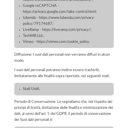
Google reCAPTCHA -
https://privacy.google.com/take-control.html;
Iubenda - https://www.iubenda.com/privacy-
policy/79174687;
LiveRamp - https://liveramp.com/privacy/;
TechMill Ltd.;
Vimeo - https://vimeo.com/cookie_policy.
Diffusione: I suoi dati personali non verranno diffusi in alcun
modo.
I suoi dati personali potranno inoltre essere trasferiti,
limitatamente alle finalità sopra riportate, nei seguenti stati:
Stati Uniti.
Periodo di Conservazione. Le segnaliamo che, nel rispetto dei
principi di liceità, limitazione delle finalità e minimizzazione dei
dati, ai sensi dell’art. 5 del GDPR, il periodo di conservazione
dei Suoi dati personali è: