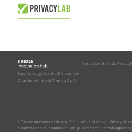
Servizio offerto da Privac
Società soggetta alla Direzione e
Coordinamento di Tinexta S.p.A.
© Tinexta Innovation Hub S.p.A. 2026 tutti i diritti riservati. PrivacyLab
autorizzazione del proprietario. Tutti gli altri marchi riportati apparteng