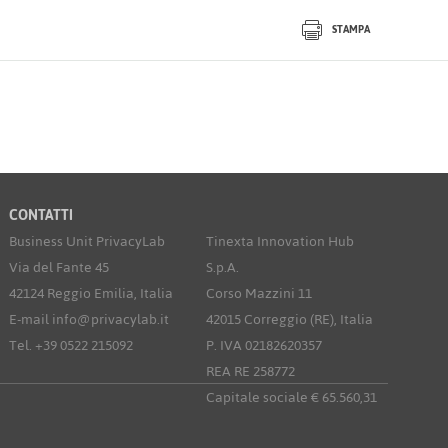
STAMPA
CONTATTI
Business Unit PrivacyLab
Tinexta Innovation Hub
Via del Fante 45
S.p.A.
42124 Reggio Emilia, Italia
Corso Mazzini 11
E-mail info@privacylab.it
42015 Correggio (RE), Italia
Tel. +39 0522 215092
P. IVA 02182620357
REA RE 258772
Capitale sociale € 65.560,31