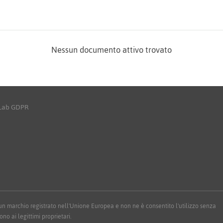
Nessun documento attivo trovato
yLab GDPR
 è un marchio registrato nell'Unione Europea e non ne è consentito l'utilizzo senza
ono ai legittimi proprietari.