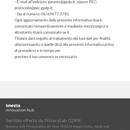
- E-mail all’indirizzo: garante@gpdp.it, oppure PEC:
protocollo@pec.gpdp.it;
- Fax al numero: 06/69677.3785.
Ogni aggiornamento della presente informativa tisarà
comunicato tempestivamente e mediante mezzicongrui e
altrettanto tisarà comunicato se il
Titolare darà seguito al trattamento dei tuoi dati per finalità
ulterioririspetto a quelle dicui alla presente informativa prima
di procedervi e in tempo per
prestare il tuo consenso se necessario.
Servizio offerto da PrivacyLab GDPR
Business Unit PrivacyLab
Via del Fante 45
42124 Reggio Emilia, Italia
E-mail