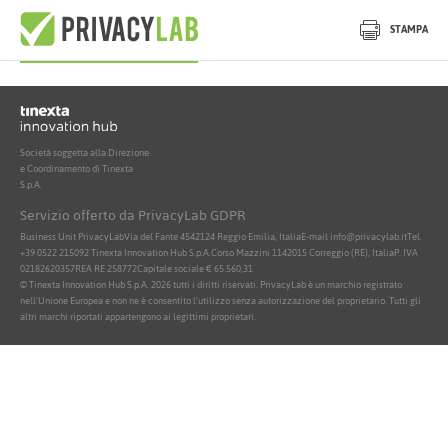
Nessun documento attivo trovato
STAMPA
Società soggetta alla Direzione
e Coordinamento di Tinexta
S.p.A.
Servizio offerto da PrivacyLab GDPR
Business Unit PrivacyLab
Via del Fante 45
42124 Reggio Emilia, Italia
E-mail info@privacylab.it
Tel.
+39 0522 215092
Tinexta Innovation Hub S.p.A.
Corso Mazzini 11
42015 Correggio (RE), Italia
P. IVA
02182620357
REA RE 258772
Capitale sociale € 65.560,31
© Tinexta Innovation Hub S.p.A. 2026 tutti i diritti riservati. PrivacyLab è un marchio registrato
nell'Unione Europea e non ne è consentito l'utilizzo senza autorizzazione del proprietario. Tutti gli
altri marchi riportati appartengono ai legittimi proprietari.