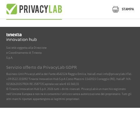
Nessun documento attivo trovato
STAMPA
Società soggetta alla Direzione
e Coordinamento di Tinexta
S.p.A.
Servizio offerto da PrivacyLab GDPR
Business Unit PrivacyLab
Via del Fante 45
42124 Reggio Emilia, Italia
E-mail info@privacylab.it
Tel.
+39 0522 215092
Tinexta Innovation Hub S.p.A.
Corso Mazzini 11
42015 Correggio (RE), Italia
P. IVA
02182620357
REA RE 258772
Capitale sociale € 65.560,31
© Tinexta Innovation Hub S.p.A. 2026 tutti i diritti riservati. PrivacyLab è un marchio registrato
nell'Unione Europea e non ne è consentito l'utilizzo senza autorizzazione del proprietario. Tutti gli
altri marchi riportati appartengono ai legittimi proprietari.