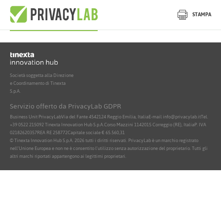
Nessun documento attivo trovato
STAMPA
Società soggetta alla Direzione
e Coordinamento di Tinexta
S.p.A.
Servizio offerto da PrivacyLab GDPR
Business Unit PrivacyLab
Via del Fante 45
42124 Reggio Emilia, Italia
E-mail info@privacylab.it
Tel.
+39 0522 215092
Tinexta Innovation Hub S.p.A.
Corso Mazzini 11
42015 Correggio (RE), Italia
P. IVA
02182620357
REA RE 258772
Capitale sociale € 65.560,31
© Tinexta Innovation Hub S.p.A. 2026 tutti i diritti riservati. PrivacyLab è un marchio registrato
nell'Unione Europea e non ne è consentito l'utilizzo senza autorizzazione del proprietario. Tutti gli
altri marchi riportati appartengono ai legittimi proprietari.