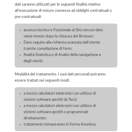
dati saranno utilizzati per le seguenti finalità relative
all’esecuzione di misure connesse ad obblighi contrattuali o
pre-contrattuali:
accesso tecnico e Funzionale al Sito nessun dato
viene tenuto dopo la chiusura del Browser;
Dare seguito alla richiesta avanzata dall'utente
tramite compilazione di form;
finalità Statistica e di Analisi della navigazione e
degli utenti.
Modalità del trattamento. I suoi dati personali potranno
essere trattati nei seguenti modi:
a mezzo calcolatori elettronici con utilizzo di
sistemi software gestiti da Terzi;
a mezzo calcolatori elettronici con utilizzo di
sistemi software gestiti o programmati
direttamente;
trattamento temporaneo in Forma Anonima.