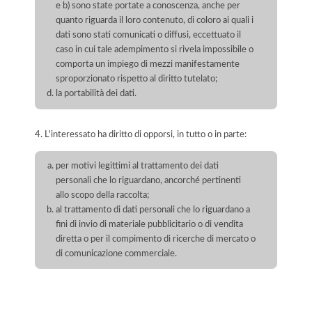
e b) sono state portate a conoscenza, anche per
quanto riguarda il loro contenuto, di coloro ai quali i
dati sono stati comunicati o diffusi, eccettuato il
caso in cui tale adempimento si rivela impossibile o
comporta un impiego di mezzi manifestamente
sproporzionato rispetto al diritto tutelato;
la portabilità dei dati.
4. L'interessato ha diritto di opporsi, in tutto o in parte:
per motivi legittimi al trattamento dei dati
personali che lo riguardano, ancorché pertinenti
allo scopo della raccolta;
al trattamento di dati personali che lo riguardano a
fini di invio di materiale pubblicitario o di vendita
diretta o per il compimento di ricerche di mercato o
di comunicazione commerciale.