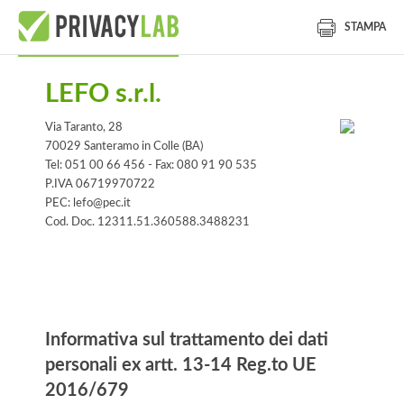
STAMPA
LEFO s.r.l.
Via Taranto, 28
70029 Santeramo in Colle (BA)
Tel: 051 00 66 456 - Fax: 080 91 90 535
P.IVA 06719970722
PEC: lefo@pec.it
Cod. Doc. 12311.51.360588.3488231
lblInformativa
Informativa sul trattamento dei dati
personali ex artt. 13-14 Reg.to UE
2016/679