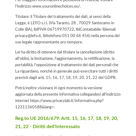
l'indirizzo www.youronlinechoices.eu/.
Titolare: il Titolare del trattamento dei dati, ai sensi della
Legge, è LEFO s.r.l. (Via Taranto, 28 , 70029 Santeramo in
Colle (BA), lblPIVA 06719970722, lblContattabile: lblemail
privacy@lefo.it, lbltelefono 051 00 66 456) nella persona del
suo legale rappresentante pro tempore.
Lei ha diritto di ottenere dal titolare la cancellazione (diritto
all'oblio), la limitazione, l'aggiornamento, la rettificazione, la
portabilità, l'opposizione al trattamento dei dati personali che
La riguardano, nonché in generale può esercitare tutti i diritti
previsti dagli artt. 15, 16, 17, 18, 19, 20, 21, 22 del GDPR.
Potrà inoltre visionare in ogni momento la versione
aggiornata della presente informativa collegandosi all'indirizzo
internet
https://www.privacylab.it/informativa.php?
12311360588&lang=
.
Reg.to UE 2016/679: Artt. 15, 16, 17, 18, 19, 20,
21, 22 - Diritti dell'Interessato