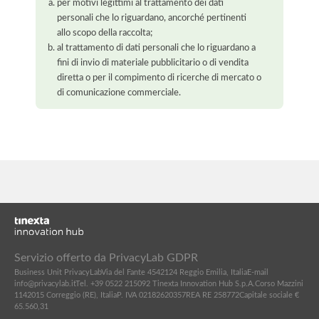
per motivi legittimi al trattamento dei dati
personali che lo riguardano, ancorché pertinenti
allo scopo della raccolta;
al trattamento di dati personali che lo riguardano a
fini di invio di materiale pubblicitario o di vendita
diretta o per il compimento di ricerche di mercato o
di comunicazione commerciale.
Servizio offerto da PrivacyLab GDPR
Business Unit PrivacyLab
Via del Fante 45
42124 Reggio Emilia, Italia
E-mail
info@privacylab.it
Tel. +39 0522 215092
Tinexta Innovation Hub S.p.A.
Corso Mazzini
11
42015 Correggio (RE), Italia
P. IVA 02182620357
REA RE 258772
Capitale sociale €
65.560,31