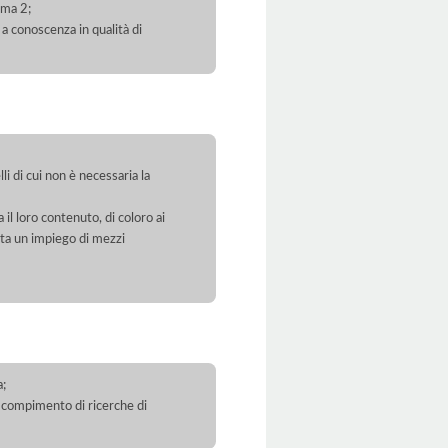
mma 2;
 a conoscenza in qualità di
li di cui non è necessaria la
 il loro contenuto, di coloro ai
orta un impiego di mezzi
a;
 il compimento di ricerche di