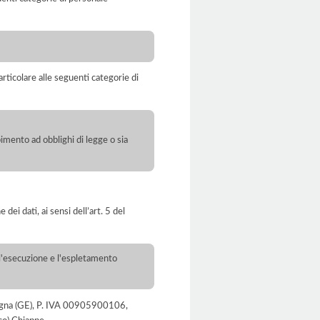
rticolare alle seguenti categorie di
pimento ad obblighi di legge o sia
dei dati, ai sensi dell’art. 5 del
r l'esecuzione e l'espletamento
avagna (GE), P. IVA 00905900106,