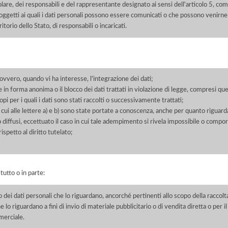
itolare, dei responsabili e del rappresentante designato ai sensi dell'articolo 5, co
soggetti ai quali i dati personali possono essere comunicati o che possono venirne
orio dello Stato, di responsabili o incaricati.
 ovvero, quando vi ha interesse, l'integrazione dei dati;
 in forma anonima o il blocco dei dati trattati in violazione di legge, compresi quel
pi per i quali i dati sono stati raccolti o successivamente trattati;
 cui alle lettere a) e b) sono state portate a conoscenza, anche per quanto riguarda
 o diffusi, eccettuato il caso in cui tale adempimento si rivela impossibile o comp
petto al diritto tutelato;
 tutto o in parte:
o dei dati personali che lo riguardano, ancorché pertinenti allo scopo della raccolt
e lo riguardano a fini di invio di materiale pubblicitario o di vendita diretta o per
merciale.