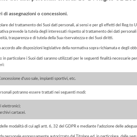
ri di assegnazioni o concessioni.
lare del trattamento dei Suoi dati personali, ai sensi e per gli effetti del Reg.t
tiva prevede la tutela degli interessati rispetto al trattamento dei dati personali
eità, trasparenza e di tutela della Sua riservatezza e dei Suoi diritti.
n accordo alle disposizioni legislative della normativa sopra richiamata e degli obbli
: in particolare i Suoi dati saranno utilizzati per le seguenti finalità necessarie p
ri:
oncessione d'uso sale, impianti sportivi, etc.
ersonali potranno essere trattati nei seguenti modi:
 elettronici;
chivi cartacei.
elle modalità di cui agli artt. 6, 32 del GDPR e mediante l'adozione delle adegua
 da personale espressamente autorizzato dal Titolare ed, in particolare, dalle seg