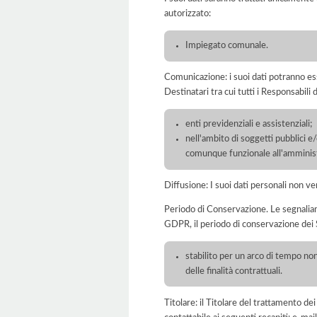
autorizzato:
Impiegato comunale.
Comunicazione: i suoi dati potranno ess
Destinatari tra cui tutti i Responsabil
enti previdenziali e assistenziali;
nell'ambito di soggetti pubblici e
comunque funzionale all'amminist
Diffusione: I suoi dati personali non ve
Periodo di Conservazione. Le segnaliamo c
GDPR, il periodo di conservazione dei S
stabilito per un arco di tempo non
delle finalità contrattuali.
Titolare: il Titolare del trattamento 