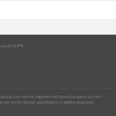
ivacyLab GDPR
PrivacyLab è un marchio registrato nell'Unione Europea e non ne è
li altri marchi riportati appartengono ai legittimi proprietari.