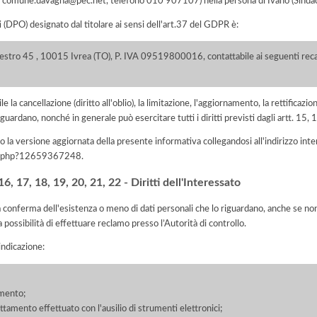
mail comune.davagna@pec.net, telefono 010 907107) nella persona di Ivano (Sinda
i (DPO) designato dal titolare ai sensi dell'art.37 del GDPR è:
lestro 45 , 10015 Ivrea (TO), P. IVA 09519800016, contattabile ai seguenti recap
e la cancellazione (diritto all'oblio), la limitazione, l'aggiornamento, la rettificazion
guardano, nonché in generale può esercitare tutti i diritti previsti dagli artt. 15
 la versione aggiornata della presente informativa collegandosi all'indirizzo int
iva.php?12659367248
.
, 17, 18, 19, 20, 21, 22 - Diritti dell'Interessato
la conferma dell'esistenza o meno di dati personali che lo riguardano, anche se non 
a possibilità di effettuare reclamo presso l’Autorità di controllo.
'indicazione:
amento;
rattamento effettuato con l'ausilio di strumenti elettronici;