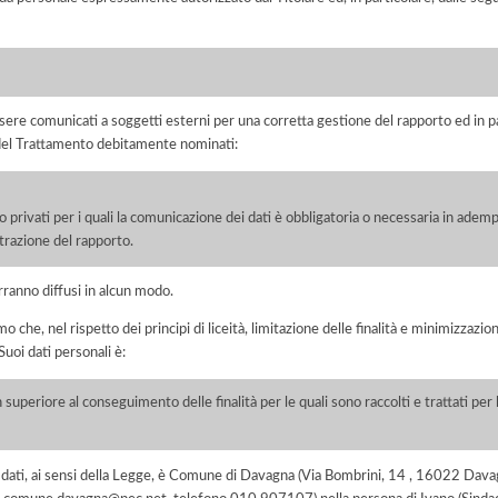
ere comunicati a soggetti esterni per una corretta gestione del rapporto ed in pa
i del Trattamento debitamente nominati:
/o privati per i quali la comunicazione dei dati è obbligatoria o necessaria in adem
razione del rapporto.
rranno diffusi in alcun modo.
he, nel rispetto dei principi di liceità, limitazione delle finalità e minimizzazione 
uoi dati personali è:
 superiore al conseguimento delle finalità per le quali sono raccolti e trattati pe
dei dati, ai sensi della Legge, è Comune di Davagna (Via Bombrini, 14 , 16022 D