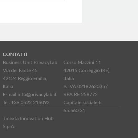
CONTATTI
Business Unit PrivacyLab
Corso Mazzini 11
Via del Fante 45
42015 Correggio (RE),
42124 Reggio Emilia,
Italia
Italia
P. IVA 02182620357
E-mail info@privacylab.it
REA RE 258772
Tel. +39 0522 215092
Capitale sociale €
65.560,31
Tinexta Innovation Hub
S.p.A.