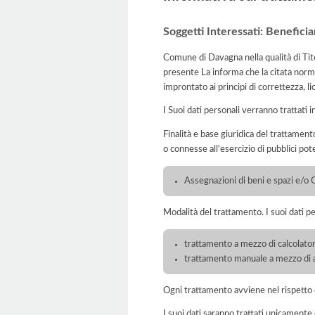
Soggetti Interessati: Beneficia
Comune di Davagna nella qualità di Tito
presente La informa che la citata norma
improntato ai principi di correttezza, lic
I Suoi dati personali verranno trattati i
Finalità e base giuridica del trattamento
o connesse all'esercizio di pubblici pote
Assegnazioni di beni e spazi e/o C
Modalità del trattamento. I suoi dati p
trattamento a mezzo di calcolatori
trattamento manuale a mezzo di ar
Ogni trattamento avviene nel rispetto d
I suoi dati saranno trattati unicamente