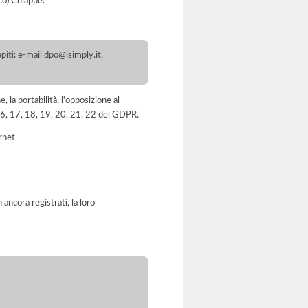
co) Chiappe.
iti: e-mail dpo@isimply.it,
e, la portabilità, l'opposizione al
, 16, 17, 18, 19, 20, 21, 22 del GDPR.
ernet
ancora registrati, la loro