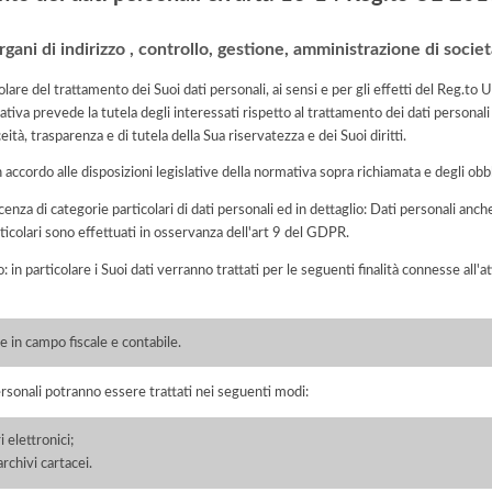
ani di indirizzo , controllo, gestione, amministrazione di società
lare del trattamento dei Suoi dati personali, ai sensi e per gli effetti del Reg.t
tiva prevede la tutela degli interessati rispetto al trattamento dei dati personali
eità, trasparenza e di tutela della Sua riservatezza e dei Suoi diritti.
n accordo alle disposizioni legislative della normativa sopra richiamata e degli obbli
cenza di categorie particolari di dati personali ed in dettaglio: Dati personali anche
ticolari sono effettuati in osservanza dell'art 9 del GDPR.
o: in particolare i Suoi dati verranno trattati per le seguenti finalità connesse all
 in campo fiscale e contabile.
ersonali potranno essere trattati nei seguenti modi:
 elettronici;
chivi cartacei.