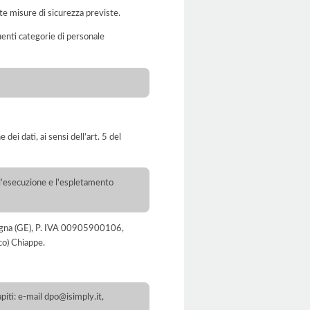
te misure di sicurezza previste.
uenti categorie di personale
dei dati, ai sensi dell’art. 5 del
r l'esecuzione e l'espletamento
avagna (GE), P. IVA 00905900106,
co) Chiappe.
iti: e-mail dpo@isimply.it,