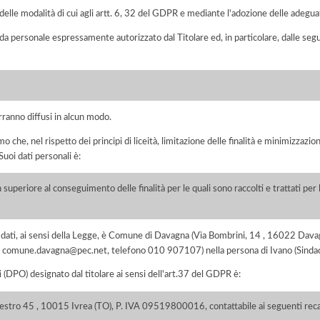
elle modalità di cui agli artt. 6, 32 del GDPR e mediante l'adozione delle adegua
 da personale espressamente autorizzato dal Titolare ed, in particolare, dalle seg
rranno diffusi in alcun modo.
he, nel rispetto dei principi di liceità, limitazione delle finalità e minimizzazione 
uoi dati personali è:
 superiore al conseguimento delle finalità per le quali sono raccolti e trattati pe
dei dati, ai sensi della Legge, è Comune di Davagna (Via Bombrini, 14 , 16022 D
mail comune.davagna@pec.net, telefono 010 907107) nella persona di Ivano (Sinda
i (DPO) designato dal titolare ai sensi dell'art.37 del GDPR è:
lestro 45 , 10015 Ivrea (TO), P. IVA 09519800016, contattabile ai seguenti recap