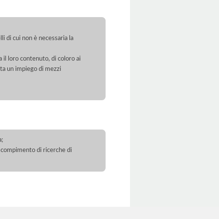
li di cui non è necessaria la
 il loro contenuto, di coloro ai
orta un impiego di mezzi
a;
 il compimento di ricerche di