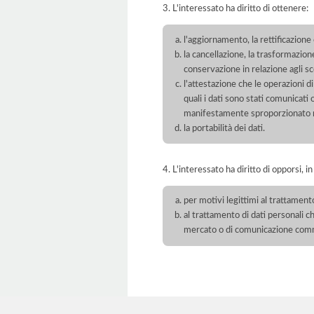
3. L'interessato ha diritto di ottenere:
l'aggiornamento, la rettificazione
la cancellazione, la trasformazione
conservazione in relazione agli sco
l'attestazione che le operazioni di
quali i dati sono stati comunicati
manifestamente sproporzionato ris
la portabilità dei dati.
4. L'interessato ha diritto di opporsi, in
per motivi legittimi al trattament
al trattamento di dati personali ch
mercato o di comunicazione com