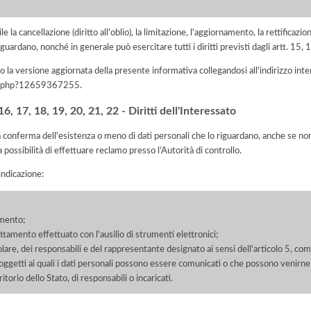
e la cancellazione (diritto all'oblio), la limitazione, l'aggiornamento, la rettificazion
guardano, nonché in generale può esercitare tutti i diritti previsti dagli artt. 15
 la versione aggiornata della presente informativa collegandosi all'indirizzo int
iva.php?12659367255
.
, 17, 18, 19, 20, 21, 22 - Diritti dell'Interessato
la conferma dell'esistenza o meno di dati personali che lo riguardano, anche se non 
a possibilità di effettuare reclamo presso l’Autorità di controllo.
'indicazione:
amento;
rattamento effettuato con l'ausilio di strumenti elettronici;
itolare, dei responsabili e del rappresentante designato ai sensi dell'articolo 5, co
soggetti ai quali i dati personali possono essere comunicati o che possono venirne
orio dello Stato, di responsabili o incaricati.