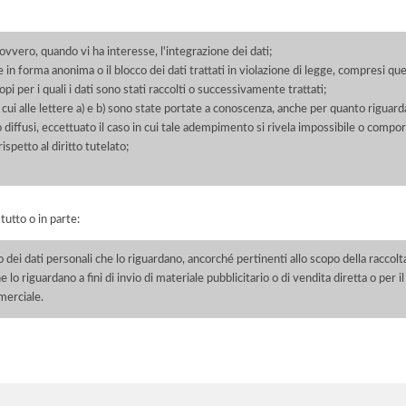
 ovvero, quando vi ha interesse, l'integrazione dei dati;
 in forma anonima o il blocco dei dati trattati in violazione di legge, compresi quel
pi per i quali i dati sono stati raccolti o successivamente trattati;
 cui alle lettere a) e b) sono state portate a conoscenza, anche per quanto riguarda
 o diffusi, eccettuato il caso in cui tale adempimento si rivela impossibile o comp
petto al diritto tutelato;
 tutto o in parte:
o dei dati personali che lo riguardano, ancorché pertinenti allo scopo della raccolt
e lo riguardano a fini di invio di materiale pubblicitario o di vendita diretta o per
merciale.