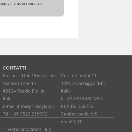
 il compimento di ricerche di
CONTATTI
Business Unit PrivacyLab
Corso Mazzini 11
Via del Fante 45
42015 Correggio (RE),
42124 Reggio Emilia,
Italia
Italia
P. IVA 02182620357
E-mail info@privacylab.it
REA RE 258772
Tel. +39 0522 215092
Capitale sociale €
65.560,31
Tinexta Innovation Hub