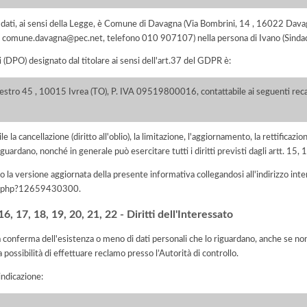
dei dati, ai sensi della Legge, è Comune di Davagna (Via Bombrini, 14 , 16022 D
mail comune.davagna@pec.net, telefono 010 907107) nella persona di Ivano (Sinda
i (DPO) designato dal titolare ai sensi dell'art.37 del GDPR è:
lestro 45 , 10015 Ivrea (TO), P. IVA 09519800016, contattabile ai seguenti recap
e la cancellazione (diritto all'oblio), la limitazione, l'aggiornamento, la rettificazion
guardano, nonché in generale può esercitare tutti i diritti previsti dagli artt. 15
 la versione aggiornata della presente informativa collegandosi all'indirizzo int
iva.php?12659430300
.
, 17, 18, 19, 20, 21, 22 - Diritti dell'Interessato
la conferma dell'esistenza o meno di dati personali che lo riguardano, anche se non 
a possibilità di effettuare reclamo presso l’Autorità di controllo.
'indicazione: