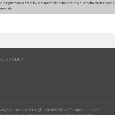
e lo riguardano a fini di invio di materiale pubblicitario o di vendita diretta o per
merciale.
ivacyLab GDPR
PrivacyLab è un marchio registrato nell'Unione Europea e non ne è