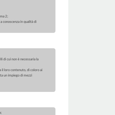
mma 2;
 a conoscenza in qualità di
li di cui non è necessaria la
 il loro contenuto, di coloro ai
orta un impiego di mezzi
a;