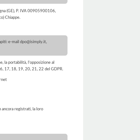
avagna (GE), P. IVA 00905900106,
co) Chiappe.
iti: e-mail dpo@isimply.it,
e, la portabilità, l'opposizione al
, 16, 17, 18, 19, 20, 21, 22 del GDPR.
ernet
ancora registrati, la loro