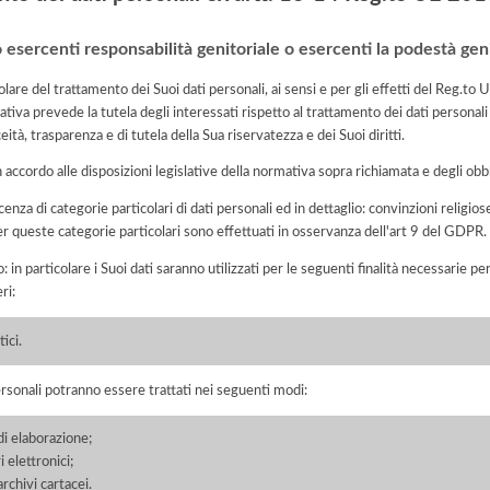
o esercenti responsabilità genitoriale o esercenti la podestà geni
lare del trattamento dei Suoi dati personali, ai sensi e per gli effetti del Reg.t
tiva prevede la tutela degli interessati rispetto al trattamento dei dati personali
eità, trasparenza e di tutela della Sua riservatezza e dei Suoi diritti.
n accordo alle disposizioni legislative della normativa sopra richiamata e degli obbli
enza di categorie particolari di dati personali ed in dettaglio: convinzioni religiose,
per queste categorie particolari sono effettuati in osservanza dell'art 9 del GDPR.
: in particolare i Suoi dati saranno utilizzati per le seguenti finalità necessarie p
ri:
ici.
ersonali potranno essere trattati nei seguenti modi:
di elaborazione;
 elettronici;
chivi cartacei.