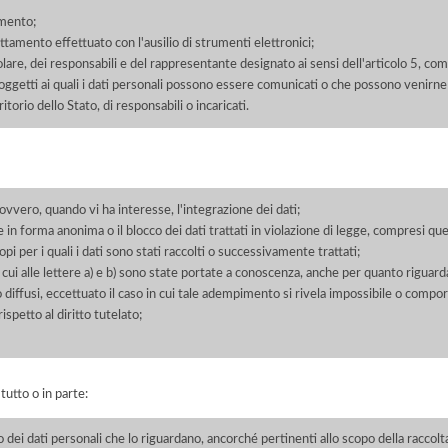
amento;
rattamento effettuato con l'ausilio di strumenti elettronici;
itolare, dei responsabili e del rappresentante designato ai sensi dell'articolo 5, co
soggetti ai quali i dati personali possono essere comunicati o che possono venirne
orio dello Stato, di responsabili o incaricati.
 ovvero, quando vi ha interesse, l'integrazione dei dati;
 in forma anonima o il blocco dei dati trattati in violazione di legge, compresi quel
pi per i quali i dati sono stati raccolti o successivamente trattati;
 cui alle lettere a) e b) sono state portate a conoscenza, anche per quanto riguarda
 o diffusi, eccettuato il caso in cui tale adempimento si rivela impossibile o comp
petto al diritto tutelato;
 tutto o in parte:
o dei dati personali che lo riguardano, ancorché pertinenti allo scopo della raccolt