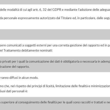
elle modalità di cui agli artt. 6, 32 del GDPR e mediante l'adozione delle adegua
 da personale espressamente autorizzato dal Titolare ed, in particolare, dalle seg
ere comunicati a soggetti esterni per una corretta gestione del rapporto ed in pa
i del Trattamento debitamente nominati:
/o privati per i quali la comunicazione dei dati è obbligatoria o necessaria in adem
razione del rapporto.
rranno diffusi in alcun modo.
he, nel rispetto dei principi di liceità, limitazione delle finalità e minimizzazione 
uoi dati personali è:
 superiore al conseguimento delle finalità per le quali sono raccolti e trattati e ne