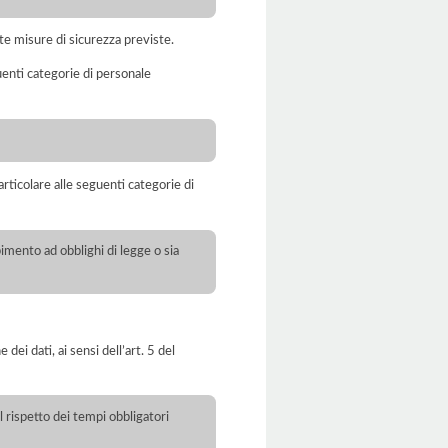
te misure di sicurezza previste.
uenti categorie di personale
rticolare alle seguenti categorie di
pimento ad obblighi di legge o sia
dei dati, ai sensi dell’art. 5 del
l rispetto dei tempi obbligatori