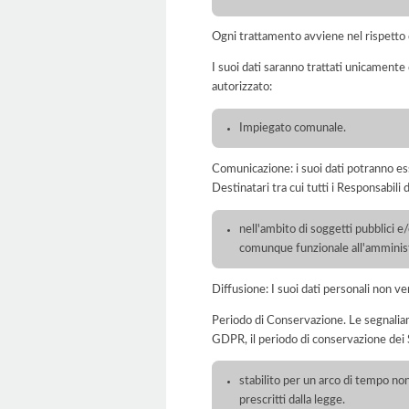
Ogni trattamento avviene nel rispetto d
I suoi dati saranno trattati unicamente
autorizzato:
Impiegato comunale.
Comunicazione: i suoi dati potranno ess
Destinatari tra cui tutti i Responsabil
nell'ambito di soggetti pubblici e
comunque funzionale all'amminist
Diffusione: I suoi dati personali non ve
Periodo di Conservazione. Le segnaliamo c
GDPR, il periodo di conservazione dei S
stabilito per un arco di tempo non
prescritti dalla legge.