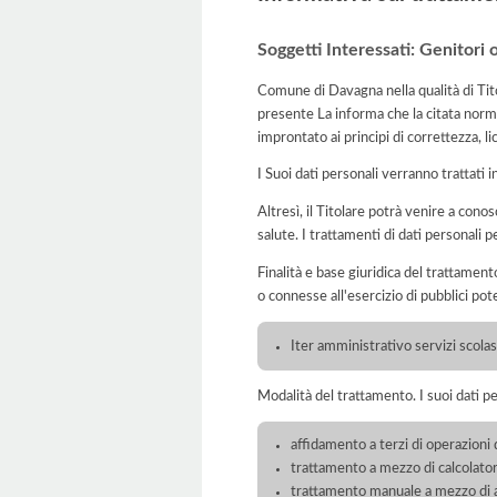
Soggetti Interessati: Genitori 
Comune di Davagna nella qualità di Tito
presente La informa che la citata norma
improntato ai principi di correttezza, lic
I Suoi dati personali verranno trattati i
Altresì, il Titolare potrà venire a conosc
salute. I trattamenti di dati personali 
Finalità e base giuridica del trattamento
o connesse all'esercizio di pubblici pote
Iter amministrativo servizi scolast
Modalità del trattamento. I suoi dati p
affidamento a terzi di operazioni 
trattamento a mezzo di calcolatori
trattamento manuale a mezzo di ar