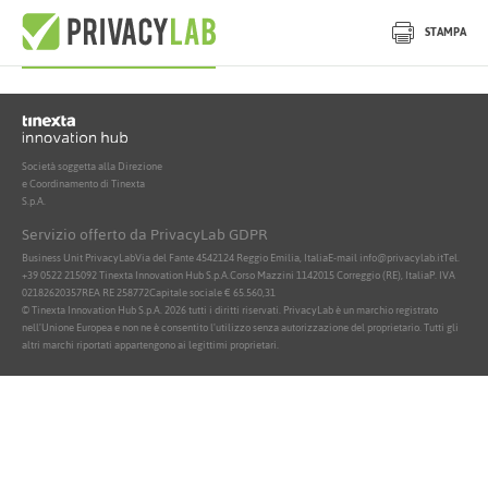
Nessun documento attivo trovato
STAMPA
Società soggetta alla Direzione
e Coordinamento di Tinexta
S.p.A.
Servizio offerto da PrivacyLab GDPR
Business Unit PrivacyLab
Via del Fante 45
42124 Reggio Emilia, Italia
E-mail info@privacylab.it
Tel.
+39 0522 215092
Tinexta Innovation Hub S.p.A.
Corso Mazzini 11
42015 Correggio (RE), Italia
P. IVA
02182620357
REA RE 258772
Capitale sociale € 65.560,31
© Tinexta Innovation Hub S.p.A. 2026 tutti i diritti riservati. PrivacyLab è un marchio registrato
nell'Unione Europea e non ne è consentito l'utilizzo senza autorizzazione del proprietario. Tutti gli
altri marchi riportati appartengono ai legittimi proprietari.