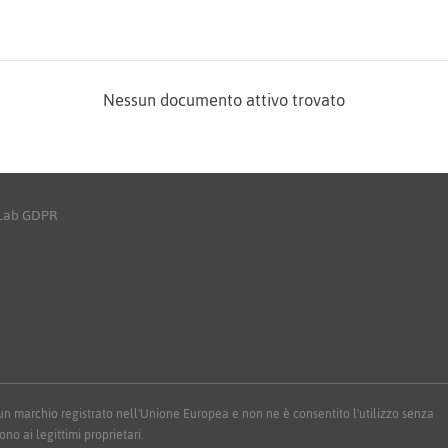
Nessun documento attivo trovato
yLab GDPR
 è un marchio registrato nell'Unione Europea e non ne è consentito l'utilizzo senza
ono ai legittimi proprietari.