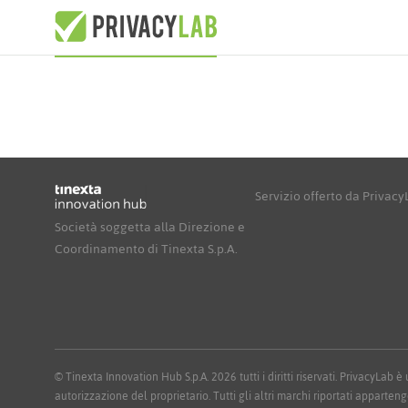
Servizio offerto da Privac
Società soggetta alla Direzione e
Coordinamento di Tinexta S.p.A.
© Tinexta Innovation Hub S.p.A. 2026 tutti i diritti riservati. PrivacyLab
autorizzazione del proprietario. Tutti gli altri marchi riportati apparteng