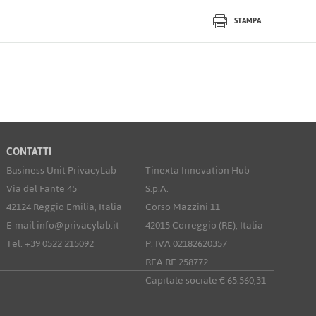
STAMPA
CONTATTI
Business Unit PrivacyLab
Tinexta Innovation Hub
Via del Fante 45
S.p.A.
42124 Reggio Emilia, Italia
Corso Mazzini 11
E-mail info@privacylab.it
42015 Correggio (RE), Italia
Tel. +39 0522 215092
P. IVA 02182620357
REA RE 258772
Capitale sociale € 65.560,31