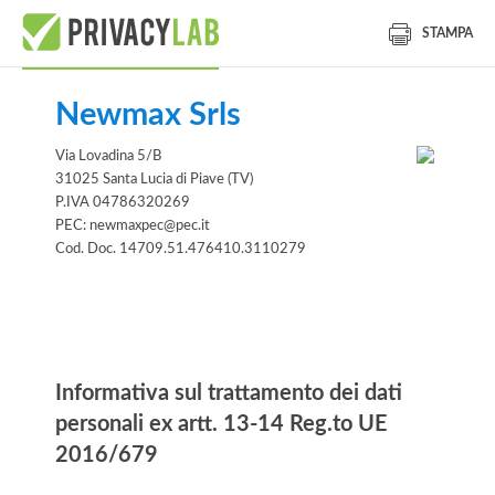
STAMPA
Newmax Srls
Via Lovadina 5/B
31025 Santa Lucia di Piave (TV)
P.IVA 04786320269
PEC: newmaxpec@pec.it
Cod. Doc. 14709.51.476410.3110279
Informativa
Informativa sul trattamento dei dati
personali ex artt. 13-14 Reg.to UE
2016/679