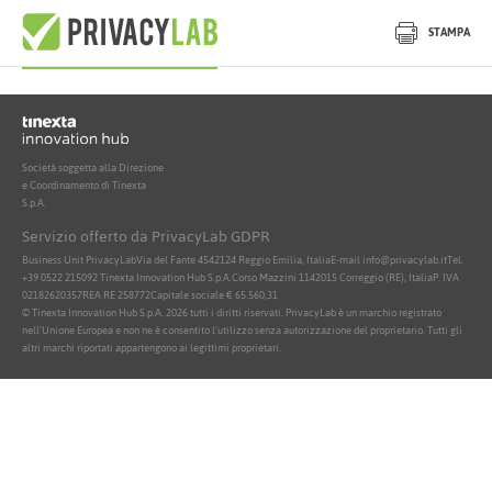
Nessun documento attivo trovato
STAMPA
Società soggetta alla Direzione
e Coordinamento di Tinexta
S.p.A.
Servizio offerto da PrivacyLab GDPR
Business Unit PrivacyLab
Via del Fante 45
42124 Reggio Emilia, Italia
E-mail info@privacylab.it
Tel.
+39 0522 215092
Tinexta Innovation Hub S.p.A.
Corso Mazzini 11
42015 Correggio (RE), Italia
P. IVA
02182620357
REA RE 258772
Capitale sociale € 65.560,31
© Tinexta Innovation Hub S.p.A. 2026 tutti i diritti riservati. PrivacyLab è un marchio registrato
nell'Unione Europea e non ne è consentito l'utilizzo senza autorizzazione del proprietario. Tutti gli
altri marchi riportati appartengono ai legittimi proprietari.