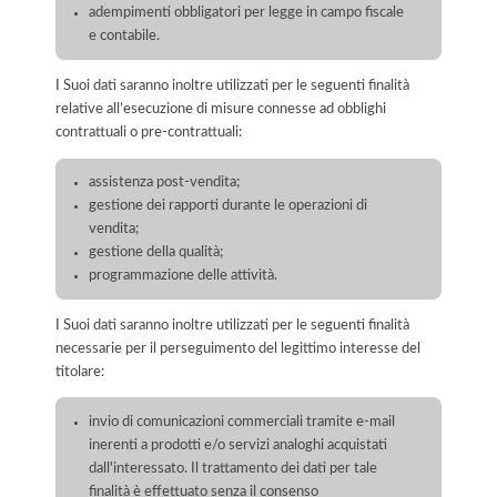
adempimenti obbligatori per legge in campo fiscale
e contabile.
I Suoi dati saranno inoltre utilizzati per le seguenti finalità
relative all’esecuzione di misure connesse ad obblighi
contrattuali o pre-contrattuali:
assistenza post-vendita;
gestione dei rapporti durante le operazioni di
vendita;
gestione della qualità;
programmazione delle attività.
I Suoi dati saranno inoltre utilizzati per le seguenti finalità
necessarie per il perseguimento del legittimo interesse del
titolare:
invio di comunicazioni commerciali tramite e-mail
inerenti a prodotti e/o servizi analoghi acquistati
dall'interessato. Il trattamento dei dati per tale
finalità è effettuato senza il consenso