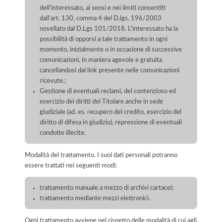
dell'interessato, ai sensi e nei limiti consentiti
dall'art. 130, comma 4 del D.lgs. 196/2003
novellato dal D.Lgs 101/2018. L'interessato ha la
possibilità di opporsi a tale trattamento in ogni
momento, inizialmente o in occasione di successive
comunicazioni, in maniera agevole e gratuita
cancellandosi dal link presente nelle comunicazioni
ricevute.;
Gestione di eventuali reclami, del contenzioso ed
esercizio dei diritti del Titolare anche in sede
giudiziale (ad. es. recupero del credito, esercizio del
diritto di difesa in giudizio), repressione di eventuali
condotte illecite.
Modalità del trattamento. I suoi dati personali potranno
essere trattati nei seguenti modi:
trattamento manuale a mezzo di archivi cartacei;
trattamento mediante mezzi elettronici.
Ogni trattamento avviene nel rispetto delle modalità di cui agli