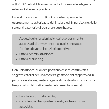
artt. 6, 32 del GDPR e mediante l'adozione delle adeguate
misure di sicurezza previste.
I suoi dati saranno trattati unicamente da personale
espressamente autorizzato dal Titolare ed, in particolare, dalle
seguenti categorie di personale autorizzato:
Addetti delle funzioni aziendali espressamente
autorizzati al trattamento e ai quali sono state
fornite adeguate istruzioni operative.;
ufficio Amministrazione;
ufficio Marketing.
Comunicazione: i suoi dati potranno essere comunicati a
soggetti esterni per una corretta gestione del rapporto ed in
particolare alle seguenti categorie di Destinatari tra cui tutti i
Responsabili del Trattamento debitamente nominati:
banche e istituti di credito;
consulenti e liberi professionisti, anche in forma
associata;