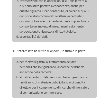
l'attestazione che le operazioni di cui alle lettere a)
e b) sono state portate a conoscenza, anche per
quanto riguarda il loro contenuto, di coloro ai quali i
dati sono stati comunicati o diffusi, eccettuato il
caso in cui tale adempimento si rivela impossibile o
comporta un impiego di mezzi manifestamente
sproporzionato rispetto al diritto tutelato;
la portabilità dei dati.
4. L'interessato ha diritto di opporsi, in tutto o in parte:
per motivi legittimi al trattamento dei dati
personali che lo riguardano, ancorché pertinenti
allo scopo della raccolta;
al trattamento di dati personali che lo riguardano a
fini di invio di materiale pubblicitario o di vendita
diretta o per il compimento di ricerche di mercato o
di comunicazione commerciale.