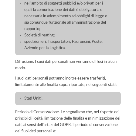
nell'ambito di soggetti pubblici e/o privati per i
quali la comunicazione dei dati è obbligatoria o
necessaria in adempimento ad obblighi di legge o
sia comunque funzionale all'amministrazione del
rapporto;
Società di reating;
spedizionieri, Trasportatori, Padroncini, Poste,
Aziende per la Logistica.
Diffusione: I suoi dati personali non verranno diffusi in alcun
modo.
I suoi dati personali potranno inoltre essere trasferiti,
limitatamente alle finalità sopra riportate, nei seguenti stati:
Stati Uniti.
Periodo di Conservazione. Le segnaliamo che, nel rispetto dei
principi di liceità, limitazione delle finalità e minimizzazione dei
dati, ai sensi dell’art. 5 del GDPR, il periodo di conservazione
dei Suoi dati personali è: