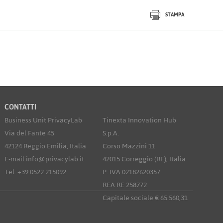
STAMPA
CONTATTI
Business Unit PrivacyLab
Tinexta Innovation Hub
Via del Fante 45
S.p.A.
42124 Reggio Emilia, Italia
Corso Mazzini 11
E-mail info@privacylab.it
42015 Correggio (RE), Italia
Tel. +39 0522 215092
P. IVA 02182620357
REA RE 258772
Capitale sociale € 65.560,31