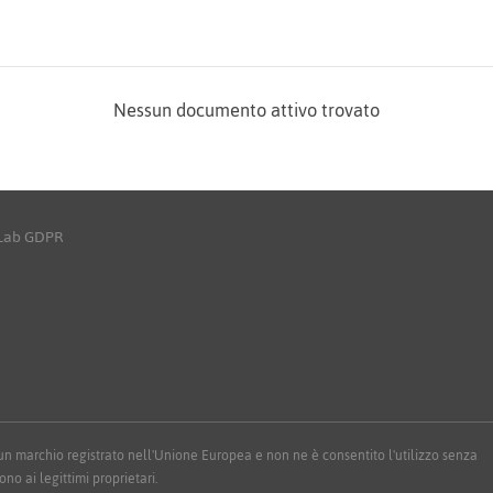
Nessun documento attivo trovato
yLab GDPR
 è un marchio registrato nell'Unione Europea e non ne è consentito l'utilizzo senza
ono ai legittimi proprietari.