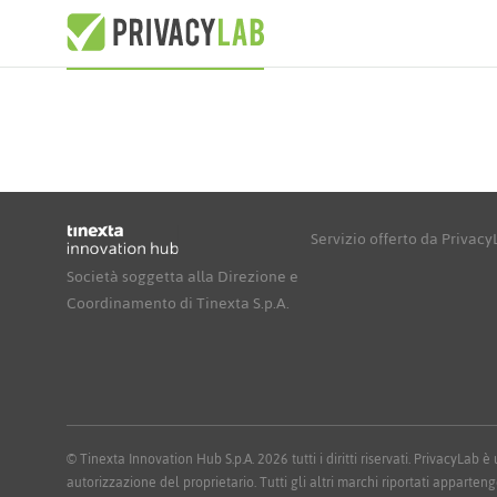
Servizio offerto da Privac
Società soggetta alla Direzione e
Coordinamento di Tinexta S.p.A.
© Tinexta Innovation Hub S.p.A. 2026 tutti i diritti riservati. PrivacyLab
autorizzazione del proprietario. Tutti gli altri marchi riportati apparteng