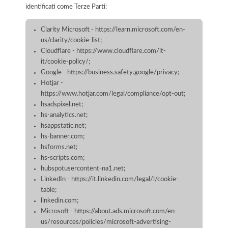
identificati come Terze Parti:
Clarity Microsoft - https://learn.microsoft.com/en-
us/clarity/cookie-list;
Cloudflare - https://www.cloudflare.com/it-
it/cookie-policy/;
Google - https://business.safety.google/privacy;
Hotjar -
https://www.hotjar.com/legal/compliance/opt-out;
hsadspixel.net;
hs-analytics.net;
hsappstatic.net;
hs-banner.com;
hsforms.net;
hs-scripts.com;
hubspotusercontent-na1.net;
LinkedIn - https://it.linkedin.com/legal/l/cookie-
table;
linkedin.com;
Microsoft - https://about.ads.microsoft.com/en-
us/resources/policies/microsoft-advertising-