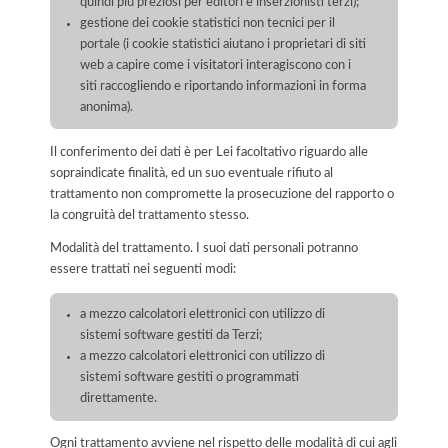
quindi più preziosi per editori e inserzionisti terzi);
gestione dei cookie statistici non tecnici per il
portale (i cookie statistici aiutano i proprietari di siti
web a capire come i visitatori interagiscono con i
siti raccogliendo e riportando informazioni in forma
anonima).
Il conferimento dei dati è per Lei facoltativo riguardo alle
sopraindicate finalità, ed un suo eventuale rifiuto al
trattamento non compromette la prosecuzione del rapporto o
la congruità del trattamento stesso.
Modalità del trattamento. I suoi dati personali potranno
essere trattati nei seguenti modi:
a mezzo calcolatori elettronici con utilizzo di
sistemi software gestiti da Terzi;
a mezzo calcolatori elettronici con utilizzo di
sistemi software gestiti o programmati
direttamente.
Ogni trattamento avviene nel rispetto delle modalità di cui agli