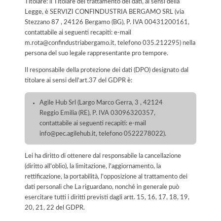
Titolare: il Titolare del trattamento dei dati, ai sensi della
Legge, è SERVIZI CONFINDUSTRIA BERGAMO SRL (via
Stezzano 87 , 24126 Bergamo (BG), P. IVA 00431200161,
contattabile ai seguenti recapiti: e-mail
m.rota@confindustriabergamo.it, telefono 035.212295) nella
persona del suo legale rappresentante pro tempore.
Il responsabile della protezione dei dati (DPO) designato dal
titolare ai sensi dell'art.37 del GDPR è:
Agile Hub Srl (Largo Marco Gerra, 3 , 42124
Reggio Emilia (RE), P. IVA 03096320357,
contattabile ai seguenti recapiti: e-mail
info@pec.agilehub.it, telefono 0522278022).
Lei ha diritto di ottenere dal responsabile la cancellazione
(diritto all'oblio), la limitazione, l'aggiornamento, la
rettificazione, la portabilità, l'opposizione al trattamento dei
dati personali che La riguardano, nonché in generale può
esercitare tutti i diritti previsti dagli artt. 15, 16, 17, 18, 19,
20, 21, 22 del GDPR.