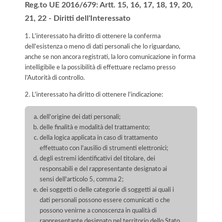
Reg.to UE 2016/679: Artt. 15, 16, 17, 18, 19, 20,
21, 22 - Diritti dell'Interessato
1. L'interessato ha diritto di ottenere la conferma
dell'esistenza o meno di dati personali che lo riguardano,
anche se non ancora registrati, la loro comunicazione in forma
intelligibile e la possibilità di effettuare reclamo presso
l’Autorità di controllo.
2. L'interessato ha diritto di ottenere l'indicazione:
dell'origine dei dati personali;
delle finalità e modalità del trattamento;
della logica applicata in caso di trattamento
effettuato con l'ausilio di strumenti elettronici;
degli estremi identificativi del titolare, dei
responsabili e del rappresentante designato ai
sensi dell'articolo 5, comma 2;
dei soggetti o delle categorie di soggetti ai quali i
dati personali possono essere comunicati o che
possono venirne a conoscenza in qualità di
rappresentante designato nel territorio dello Stato,