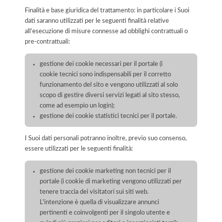
Finalità e base giuridica del trattamento: in particolare i Suoi
dati saranno utilizzati per le seguenti finalità relative
all’esecuzione di misure connesse ad obblighi contrattuali o
pre-contrattuali:
gestione dei cookie necessari per il portale (i
cookie tecnici sono indispensabili per il corretto
funzionamento del sito e vengono utilizzati al solo
scopo di gestire diversi servizi legati al sito stesso,
come ad esempio un login);
gestione dei cookie statistici tecnici per il portale.
I Suoi dati personali potranno inoltre, previo suo consenso,
essere utilizzati per le seguenti finalità:
gestione dei cookie marketing non tecnici per il
portale (i cookie di marketing vengono utilizzati per
tenere traccia dei visitatori sui siti web.
L'intenzione è quella di visualizzare annunci
pertinenti e coinvolgenti per il singolo utente e