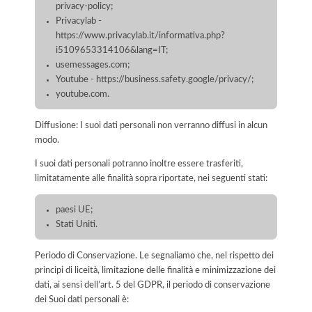
privacy-policy;
Privacylab -
https://www.privacylab.it/informativa.php?
i5109653314106&lang=IT;
usemessages.com;
Youtube - https://business.safety.google/privacy/;
youtube.com.
Diffusione: I suoi dati personali non verranno diffusi in alcun
modo.
I suoi dati personali potranno inoltre essere trasferiti,
limitatamente alle finalità sopra riportate, nei seguenti stati:
paesi UE;
Stati Uniti.
Periodo di Conservazione. Le segnaliamo che, nel rispetto dei
principi di liceità, limitazione delle finalità e minimizzazione dei
dati, ai sensi dell’art. 5 del GDPR, il periodo di conservazione
dei Suoi dati personali è: