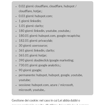
0.02 giorni: cloudflare, cloudflare, hubspot /
cloudflare, hotjar,;
0.03 giorni: hubspot.com;
1 giorni: linkedin;
1.01 giorni: clarity;
180 giorni: linkedin, youtube, youtube,;
180.01 giorni: hubspot.com, google recaptcha;
182.01 giorni: privacylab;
30 giorni: usersource;
365 giorni: linkedin, clarity;
365.01 giorni: hotjar;
390 giorni: doubleclick/google marketing;
730.01 giorni: google analytics,;
90 giorni: google;
permanente: hubspot, hubspot, google, youtube,
youtube;
sessione: hubspot.com, azure / microsoft,
microsoft, youtube,.
Gestione dei cookie: nel caso in cui Lei abbia dubbi o