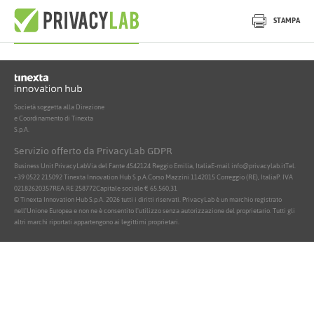
Nessun documento attivo trovato
STAMPA
Società soggetta alla Direzione
e Coordinamento di Tinexta
S.p.A.
Servizio offerto da PrivacyLab GDPR
Business Unit PrivacyLab
Via del Fante 45
42124 Reggio Emilia, Italia
E-mail info@privacylab.it
Tel.
+39 0522 215092
Tinexta Innovation Hub S.p.A.
Corso Mazzini 11
42015 Correggio (RE), Italia
P. IVA
02182620357
REA RE 258772
Capitale sociale € 65.560,31
© Tinexta Innovation Hub S.p.A. 2026 tutti i diritti riservati. PrivacyLab è un marchio registrato
nell'Unione Europea e non ne è consentito l'utilizzo senza autorizzazione del proprietario. Tutti gli
altri marchi riportati appartengono ai legittimi proprietari.