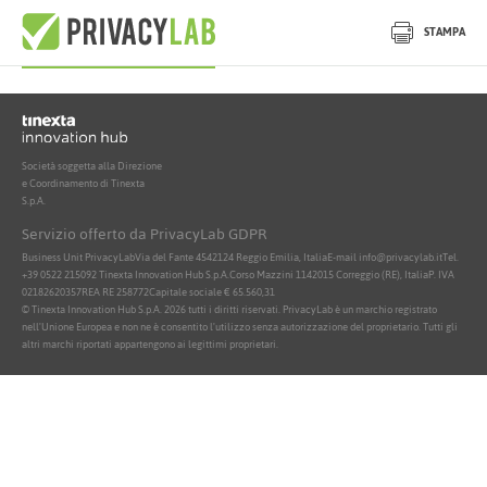
Nessun documento attivo trovato
STAMPA
Società soggetta alla Direzione
e Coordinamento di Tinexta
S.p.A.
Servizio offerto da PrivacyLab GDPR
Business Unit PrivacyLab
Via del Fante 45
42124 Reggio Emilia, Italia
E-mail info@privacylab.it
Tel.
+39 0522 215092
Tinexta Innovation Hub S.p.A.
Corso Mazzini 11
42015 Correggio (RE), Italia
P. IVA
02182620357
REA RE 258772
Capitale sociale € 65.560,31
© Tinexta Innovation Hub S.p.A. 2026 tutti i diritti riservati. PrivacyLab è un marchio registrato
nell'Unione Europea e non ne è consentito l'utilizzo senza autorizzazione del proprietario. Tutti gli
altri marchi riportati appartengono ai legittimi proprietari.