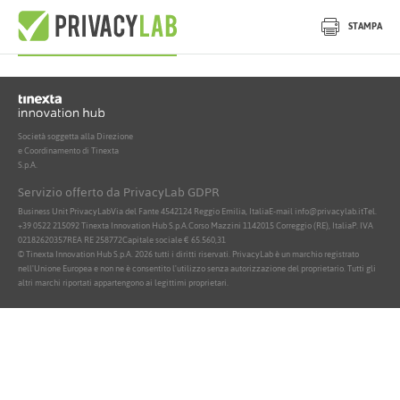
Nessun documento attivo trovato
STAMPA
Società soggetta alla Direzione
e Coordinamento di Tinexta
S.p.A.
Servizio offerto da PrivacyLab GDPR
Business Unit PrivacyLab
Via del Fante 45
42124 Reggio Emilia, Italia
E-mail info@privacylab.it
Tel.
+39 0522 215092
Tinexta Innovation Hub S.p.A.
Corso Mazzini 11
42015 Correggio (RE), Italia
P. IVA
02182620357
REA RE 258772
Capitale sociale € 65.560,31
© Tinexta Innovation Hub S.p.A. 2026 tutti i diritti riservati. PrivacyLab è un marchio registrato
nell'Unione Europea e non ne è consentito l'utilizzo senza autorizzazione del proprietario. Tutti gli
altri marchi riportati appartengono ai legittimi proprietari.