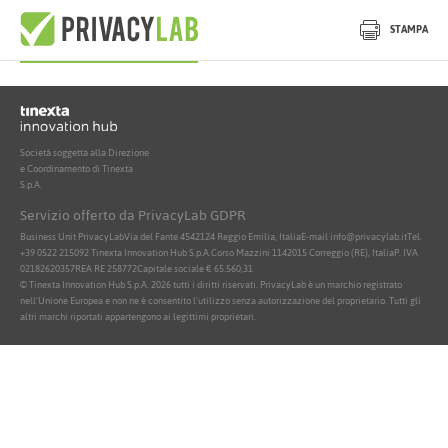
Nessun documento attivo trovato
STAMPA
Società soggetta alla Direzione
e Coordinamento di Tinexta
S.p.A.
Servizio offerto da PrivacyLab GDPR
Business Unit PrivacyLab
Via del Fante 45
42124 Reggio Emilia, Italia
E-mail info@privacylab.it
Tel.
+39 0522 215092
Tinexta Innovation Hub S.p.A.
Corso Mazzini 11
42015 Correggio (RE), Italia
P. IVA
02182620357
REA RE 258772
Capitale sociale € 65.560,31
© Tinexta Innovation Hub S.p.A. 2026 tutti i diritti riservati. PrivacyLab è un marchio registrato
nell'Unione Europea e non ne è consentito l'utilizzo senza autorizzazione del proprietario. Tutti gli
altri marchi riportati appartengono ai legittimi proprietari.