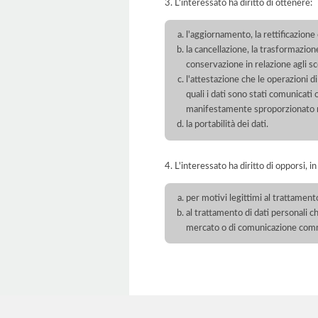
3. L'interessato ha diritto di ottenere:
l'aggiornamento, la rettificazione
la cancellazione, la trasformazione
conservazione in relazione agli sco
l'attestazione che le operazioni di
quali i dati sono stati comunicati
manifestamente sproporzionato ris
la portabilità dei dati.
4. L'interessato ha diritto di opporsi, in
per motivi legittimi al trattament
al trattamento di dati personali ch
mercato o di comunicazione com