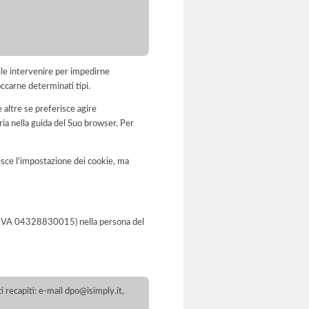
bile intervenire per impedirne
occarne determinati tipi.
 altre se preferisce agire
a nella guida del Suo browser. Per
disce l'impostazione dei cookie, ma
 P. IVA 04328830015) nella persona del
 recapiti: e-mail dpo@isimply.it,