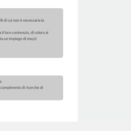
li di cui non è necessaria la
 il loro contenuto, di coloro ai
orta un impiego di mezzi
a;
 il compimento di ricerche di