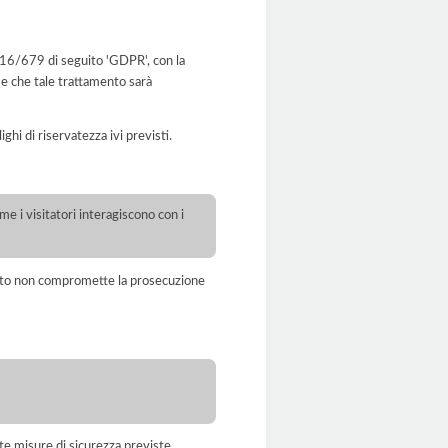
2016/679 di seguito 'GDPR', con la
 e che tale trattamento sarà
ghi di riservatezza ivi previsti.
ome i visitatori interagiscono con i
amento non compromette la prosecuzione
te misure di sicurezza previste.