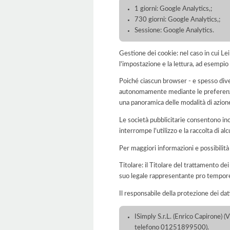
1 giorni: Google Analytics,;
730 giorni: Google Analytics,;
Sessione: Google Analytics.
Gestione dei cookie: nel caso in cui Le
l'impostazione e la lettura, ad esempio 
Poiché ciascun browser - e spesso dive
autonomamente mediante le preferenze 
una panoramica delle modalità di azion
Le società pubblicitarie consentono inol
interrompe l'utilizzo e la raccolta di alc
Per maggiori informazioni e possibilità
Titolare: il Titolare del trattamento d
suo legale rappresentante pro tempor
Il responsabile della protezione dei dat
ISimply S.r.L. (Enrico Capirone) 
telefono 01251899500).