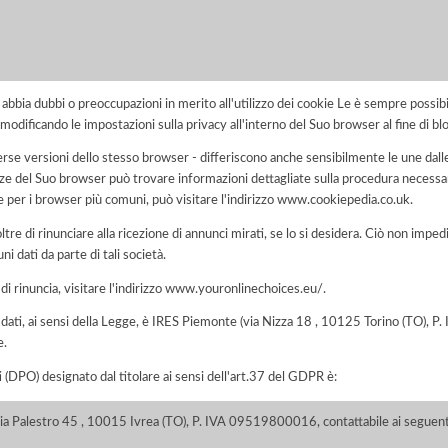
i abbia dubbi o preoccupazioni in merito all'utilizzo dei cookie Le è sempre possi
modificando le impostazioni sulla privacy all'interno del Suo browser al fine di bl
rse versioni dello stesso browser - differiscono anche sensibilmente le une dalle
del Suo browser può trovare informazioni dettagliate sulla procedura necessari
e per i browser più comuni, può visitare l'indirizzo www.cookiepedia.co.uk.
tre di rinunciare alla ricezione di annunci mirati, se lo si desidera. Ciò non impe
uni dati da parte di tali società.
 di rinuncia, visitare l'indirizzo www.youronlinechoices.eu/.
ei dati, ai sensi della Legge, è IRES Piemonte (via Nizza 18 , 10125 Torino (TO),
e.
i (DPO) designato dal titolare ai sensi dell'art.37 del GDPR è:
(Via Palestro 45 , 10015 Ivrea (TO), P. IVA 09519800016, contattabile ai seguenti