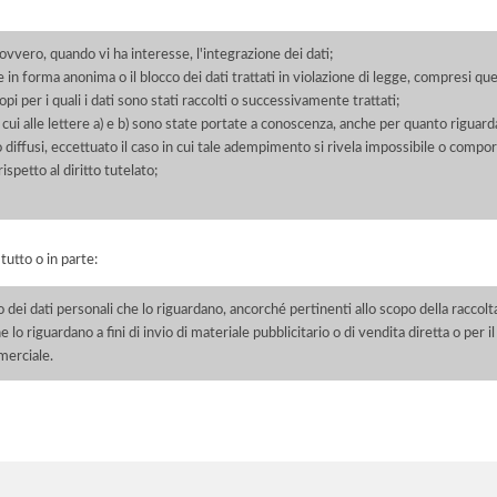
 ovvero, quando vi ha interesse, l'integrazione dei dati;
 in forma anonima o il blocco dei dati trattati in violazione di legge, compresi quel
pi per i quali i dati sono stati raccolti o successivamente trattati;
 cui alle lettere a) e b) sono state portate a conoscenza, anche per quanto riguarda
 o diffusi, eccettuato il caso in cui tale adempimento si rivela impossibile o comp
petto al diritto tutelato;
 tutto o in parte:
o dei dati personali che lo riguardano, ancorché pertinenti allo scopo della raccolt
e lo riguardano a fini di invio di materiale pubblicitario o di vendita diretta o per
merciale.