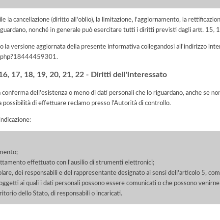
e la cancellazione (diritto all'oblio), la limitazione, l'aggiornamento, la rettificazion
guardano, nonché in generale può esercitare tutti i diritti previsti dagli artt. 15
 la versione aggiornata della presente informativa collegandosi all'indirizzo int
iva.php?18444459301
.
, 17, 18, 19, 20, 21, 22 - Diritti dell'Interessato
la conferma dell'esistenza o meno di dati personali che lo riguardano, anche se non 
a possibilità di effettuare reclamo presso l’Autorità di controllo.
'indicazione:
amento;
rattamento effettuato con l'ausilio di strumenti elettronici;
itolare, dei responsabili e del rappresentante designato ai sensi dell'articolo 5, co
soggetti ai quali i dati personali possono essere comunicati o che possono venirne
orio dello Stato, di responsabili o incaricati.