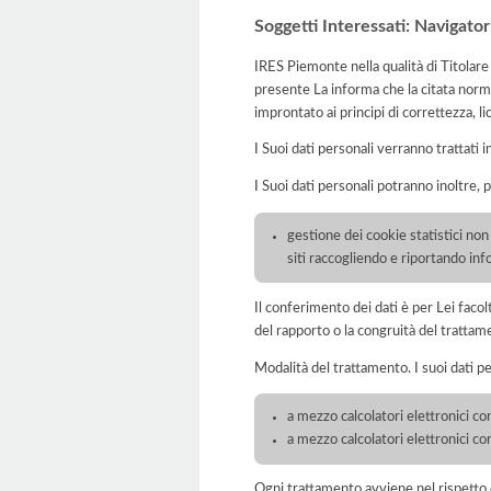
Soggetti Interessati: Navigator
IRES Piemonte nella qualità di Titolare
presente La informa che la citata norma
improntato ai principi di correttezza, lic
I Suoi dati personali verranno trattati i
I Suoi dati personali potranno inoltre, 
gestione dei cookie statistici non t
siti raccogliendo e riportando in
Il conferimento dei dati è per Lei faco
del rapporto o la congruità del trattam
Modalità del trattamento. I suoi dati p
a mezzo calcolatori elettronici con
a mezzo calcolatori elettronici c
Ogni trattamento avviene nel rispetto d