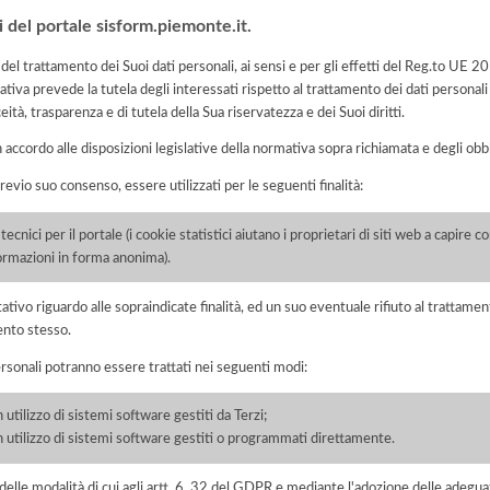
i del portale sisform.piemonte.it.
 del trattamento dei Suoi dati personali, ai sensi e per gli effetti del Reg.to UE 
tiva prevede la tutela degli interessati rispetto al trattamento dei dati personali
eità, trasparenza e di tutela della Sua riservatezza e dei Suoi diritti.
n accordo alle disposizioni legislative della normativa sopra richiamata e degli obbli
previo suo consenso, essere utilizzati per le seguenti finalità:
ecnici per il portale (i cookie statistici aiutano i proprietari di siti web a capire c
formazioni in forma anonima).
ltativo riguardo alle sopraindicate finalità, ed un suo eventuale rifiuto al tratt
ento stesso.
ersonali potranno essere trattati nei seguenti modi:
 utilizzo di sistemi software gestiti da Terzi;
on utilizzo di sistemi software gestiti o programmati direttamente.
elle modalità di cui agli artt. 6, 32 del GDPR e mediante l'adozione delle adegua