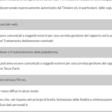
 da personale espressamente autorizzato dal Titolare ed, in particolare, dalle seg
l portale web.
ere comunicati a soggetti esterni per una corretta gestione del rapporto ed in pa
i del Trattamento debitamente nominati:
stione e il mantenimento della piattaforma.
i potranno essere comunicati a soggetti esterni per una corretta gestione del rapp
me Terze Parti:
.com/privacy?hl=en.
rranno diffusi in alcun modo.
he, nel rispetto dei principi di liceità, limitazione delle finalità e minimizzazione 
uoi dati personali è: