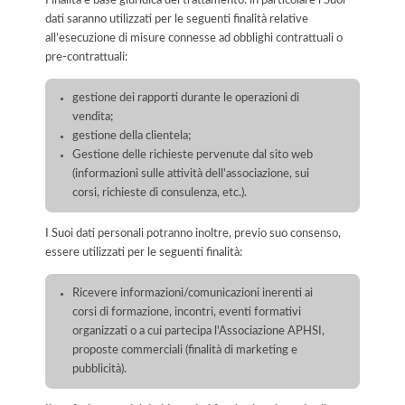
dati saranno utilizzati per le seguenti finalità relative
all’esecuzione di misure connesse ad obblighi contrattuali o
pre-contrattuali:
gestione dei rapporti durante le operazioni di
vendita;
gestione della clientela;
Gestione delle richieste pervenute dal sito web
(informazioni sulle attività dell'associazione, sui
corsi, richieste di consulenza, etc.).
I Suoi dati personali potranno inoltre, previo suo consenso,
essere utilizzati per le seguenti finalità:
Ricevere informazioni/comunicazioni inerenti ai
corsi di formazione, incontri, eventi formativi
organizzati o a cui partecipa l'Associazione APHSI,
proposte commerciali (finalità di marketing e
pubblicità).