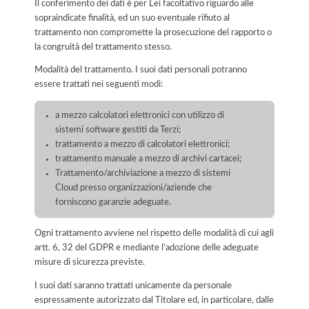
Il conferimento dei dati è per Lei facoltativo riguardo alle
sopraindicate finalità, ed un suo eventuale rifiuto al
trattamento non compromette la prosecuzione del rapporto o
la congruità del trattamento stesso.
Modalità del trattamento. I suoi dati personali potranno
essere trattati nei seguenti modi:
a mezzo calcolatori elettronici con utilizzo di
sistemi software gestiti da Terzi;
trattamento a mezzo di calcolatori elettronici;
trattamento manuale a mezzo di archivi cartacei;
Trattamento/archiviazione a mezzo di sistemi
Cloud presso organizzazioni/aziende che
forniscono garanzie adeguate.
Ogni trattamento avviene nel rispetto delle modalità di cui agli
artt. 6, 32 del GDPR e mediante l'adozione delle adeguate
misure di sicurezza previste.
I suoi dati saranno trattati unicamente da personale
espressamente autorizzato dal Titolare ed, in particolare, dalle