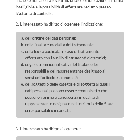
anche se non ancora registrati, la loro comunicazione in forma
intelligibile e la possibilità di effettuare reclamo presso
l’Autorità di controllo.
2. L'interessato ha diritto di ottenere l'indicazione:
dell'origine dei dati personali;
delle finalità e modalità del trattamento;
della logica applicata in caso di trattamento
effettuato con l'ausilio di strumenti elettronici;
degli estremi identificativi del titolare, dei
responsabili e del rappresentante designato ai
sensi dell'articolo 5, comma 2;
dei soggetti o delle categorie di soggetti ai quali i
dati personali possono essere comunicati o che
possono venirne a conoscenza in qualità di
rappresentante designato nel territorio dello Stato,
di responsabili o incaricati.
3. L'interessato ha diritto di ottenere: