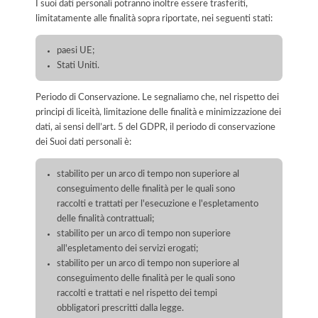
I suoi dati personali potranno inoltre essere trasferiti,
limitatamente alle finalità sopra riportate, nei seguenti stati:
paesi UE;
Stati Uniti.
Periodo di Conservazione. Le segnaliamo che, nel rispetto dei
principi di liceità, limitazione delle finalità e minimizzazione dei
dati, ai sensi dell’art. 5 del GDPR, il periodo di conservazione
dei Suoi dati personali è:
stabilito per un arco di tempo non superiore al
conseguimento delle finalità per le quali sono
raccolti e trattati per l'esecuzione e l'espletamento
delle finalità contrattuali;
stabilito per un arco di tempo non superiore
all'espletamento dei servizi erogati;
stabilito per un arco di tempo non superiore al
conseguimento delle finalità per le quali sono
raccolti e trattati e nel rispetto dei tempi
obbligatori prescritti dalla legge.