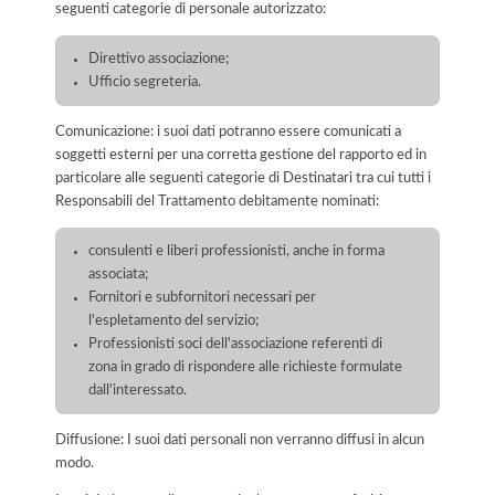
seguenti categorie di personale autorizzato:
Direttivo associazione;
Ufficio segreteria.
Comunicazione: i suoi dati potranno essere comunicati a
soggetti esterni per una corretta gestione del rapporto ed in
particolare alle seguenti categorie di Destinatari tra cui tutti i
Responsabili del Trattamento debitamente nominati:
consulenti e liberi professionisti, anche in forma
associata;
Fornitori e subfornitori necessari per
l'espletamento del servizio;
Professionisti soci dell'associazione referenti di
zona in grado di rispondere alle richieste formulate
dall'interessato.
Diffusione: I suoi dati personali non verranno diffusi in alcun
modo.