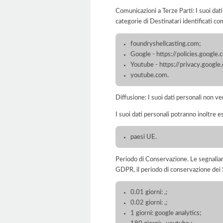
Comunicazioni a Terze Parti: I suoi dat
categorie di Destinatari identificati co
foundryshellcasting.com;
Google - https://policies.google
Youtube - https://privacy.google
youtube.com.
Diffusione: I suoi dati personali non ve
I suoi dati personali potranno inoltre es
paesi UE.
Periodo di Conservazione. Le segnaliamo c
GDPR, il periodo di conservazione dei S
0.01 giorni: ,;
0.02 giorni: ,;
1 giorni: google analytics;