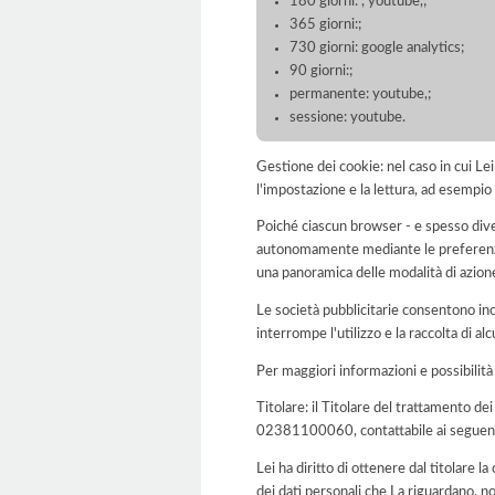
180 giorni: , youtube,;
365 giorni:;
730 giorni: google analytics;
90 giorni:;
permanente: youtube,;
sessione: youtube.
Gestione dei cookie: nel caso in cui Le
l'impostazione e la lettura, ad esempio 
Poiché ciascun browser - e spesso dive
autonomamente mediante le preferenze 
una panoramica delle modalità di azion
Le società pubblicitarie consentono inol
interrompe l'utilizzo e la raccolta di alc
Per maggiori informazioni e possibilità
Titolare: il Titolare del trattamento de
02381100060, contattabile ai seguenti
Lei ha diritto di ottenere dal titolare la
dei dati personali che La riguardano, no