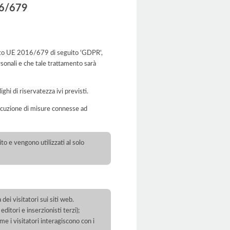
016/679
 Reg.to UE 2016/679 di seguito 'GDPR',
rsonali e che tale trattamento sarà
ghi di riservatezza ivi previsti.
’esecuzione di misure connesse ad
to e vengono utilizzati al solo
dei visitatori sui siti web.
ditori e inserzionisti terzi);
ome i visitatori interagiscono con i