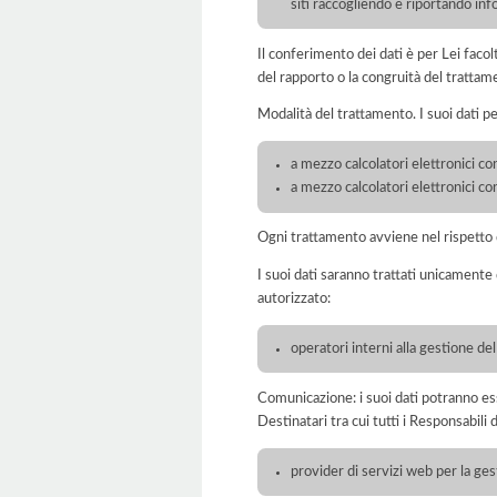
siti raccogliendo e riportando in
Il conferimento dei dati è per Lei faco
del rapporto o la congruità del trattam
Modalità del trattamento. I suoi dati p
a mezzo calcolatori elettronici con
a mezzo calcolatori elettronici c
Ogni trattamento avviene nel rispetto d
I suoi dati saranno trattati unicamente
autorizzato:
operatori interni alla gestione de
Comunicazione: i suoi dati potranno ess
Destinatari tra cui tutti i Responsabil
provider di servizi web per la ge