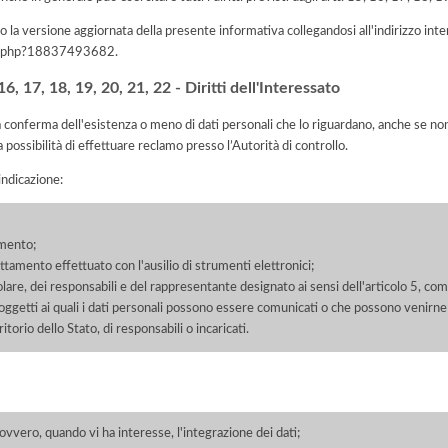
 la versione aggiornata della presente informativa collegandosi all'indirizzo int
iva.php?18837493682
.
, 17, 18, 19, 20, 21, 22 - Diritti dell'Interessato
la conferma dell'esistenza o meno di dati personali che lo riguardano, anche se non 
a possibilità di effettuare reclamo presso l’Autorità di controllo.
'indicazione:
amento;
rattamento effettuato con l'ausilio di strumenti elettronici;
itolare, dei responsabili e del rappresentante designato ai sensi dell'articolo 5, co
soggetti ai quali i dati personali possono essere comunicati o che possono venirne
orio dello Stato, di responsabili o incaricati.
 ovvero, quando vi ha interesse, l'integrazione dei dati;