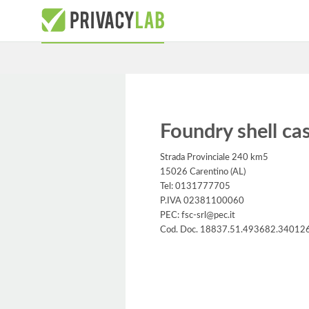
Foundry shell cas
Strada Provinciale 240 km5
15026 Carentino (AL)
Tel: 0131777705
P.IVA 02381100060
PEC: fsc-srl@pec.it
Cod. Doc. 18837.51.493682.34012
Informativa