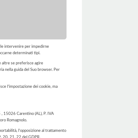
bile intervenire per impedirne
occarne determinati tipi.
 altre se preferisce agire
a nella guida del Suo browser. Per
disce l'impostazione dei cookie, ma
m5 , 15026 Carentino (AL), P. IVA
oforo Romagnolo.
a portabilità, l'opposizione al trattamento
 19, 20, 21, 22 del GDPR.