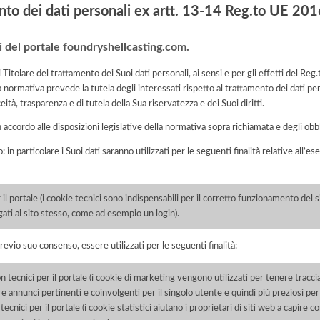
nto dei dati personali ex artt. 13-14 Reg.to UE 2
ri del portale foundryshellcasting.com.
di Titolare del trattamento dei Suoi dati personali, ai sensi e per gli effetti del
a normativa prevede la tutela degli interessati rispetto al trattamento dei dati pe
eità, trasparenza e di tutela della Sua riservatezza e dei Suoi diritti.
n accordo alle disposizioni legislative della normativa sopra richiamata e degli obbli
: in particolare i Suoi dati saranno utilizzati per le seguenti finalità relative all
il portale (i cookie tecnici sono indispensabili per il corretto funzionamento del si
egati al sito stesso, come ad esempio un login).
previo suo consenso, essere utilizzati per le seguenti finalità:
tecnici per il portale (i cookie di marketing vengono utilizzati per tenere traccia 
re annunci pertinenti e coinvolgenti per il singolo utente e quindi più preziosi per e
ecnici per il portale (i cookie statistici aiutano i proprietari di siti web a capire c