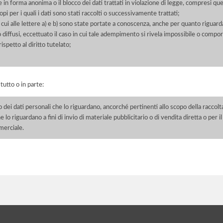
 in forma anonima o il blocco dei dati trattati in violazione di legge, compresi quel
pi per i quali i dati sono stati raccolti o successivamente trattati;
 cui alle lettere a) e b) sono state portate a conoscenza, anche per quanto riguarda
 o diffusi, eccettuato il caso in cui tale adempimento si rivela impossibile o comp
petto al diritto tutelato;
 tutto o in parte:
o dei dati personali che lo riguardano, ancorché pertinenti allo scopo della raccolt
e lo riguardano a fini di invio di materiale pubblicitario o di vendita diretta o per
merciale.