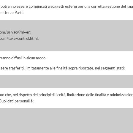
i potranno essere comunicati a soggetti esterni per una corretta gestione del rapp
me Terze Parti:
.com/privacy?hl=en;
.com/take-control.html;
rranno diffusi in alcun modo.
sere trasferiti, limitatamente alle finalità sopra riportate, nei seguenti stati:
he, nel rispetto dei principi di liceità, limitazione delle finalità e minimizzazione 
uoi dati personali è: