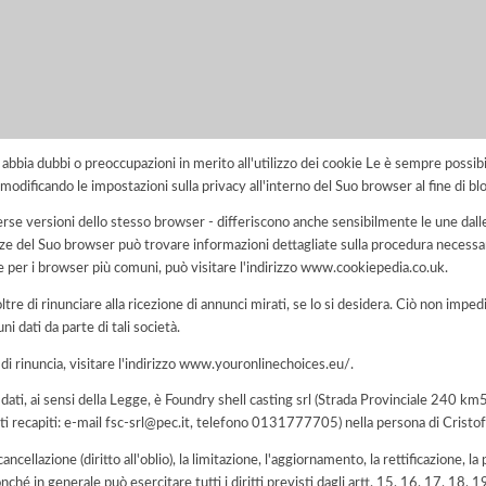
i abbia dubbi o preoccupazioni in merito all'utilizzo dei cookie Le è sempre possi
modificando le impostazioni sulla privacy all'interno del Suo browser al fine di bl
rse versioni dello stesso browser - differiscono anche sensibilmente le une dalle
del Suo browser può trovare informazioni dettagliate sulla procedura necessari
e per i browser più comuni, può visitare l'indirizzo www.cookiepedia.co.uk.
tre di rinunciare alla ricezione di annunci mirati, se lo si desidera. Ciò non impe
uni dati da parte di tali società.
 di rinuncia, visitare l'indirizzo www.youronlinechoices.eu/.
i dati, ai sensi della Legge, è Foundry shell casting srl (Strada Provinciale 240 k
 recapiti: e-mail fsc-srl@pec.it, telefono 0131777705) nella persona di Crist
 cancellazione (diritto all'oblio), la limitazione, l'aggiornamento, la rettificazione, l
nché in generale può esercitare tutti i diritti previsti dagli artt. 15, 16, 17, 18,