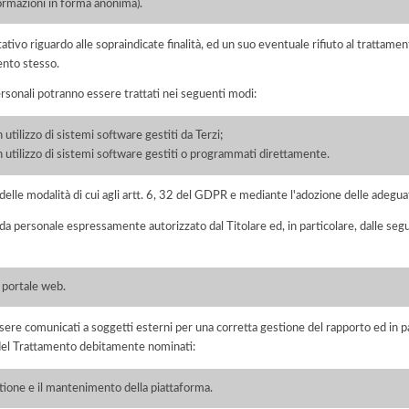
formazioni in forma anonima).
ltativo riguardo alle sopraindicate finalità, ed un suo eventuale rifiuto al tratt
ento stesso.
ersonali potranno essere trattati nei seguenti modi:
 utilizzo di sistemi software gestiti da Terzi;
on utilizzo di sistemi software gestiti o programmati direttamente.
elle modalità di cui agli artt. 6, 32 del GDPR e mediante l'adozione delle adegua
 da personale espressamente autorizzato dal Titolare ed, in particolare, dalle seg
l portale web.
ere comunicati a soggetti esterni per una corretta gestione del rapporto ed in pa
i del Trattamento debitamente nominati:
stione e il mantenimento della piattaforma.