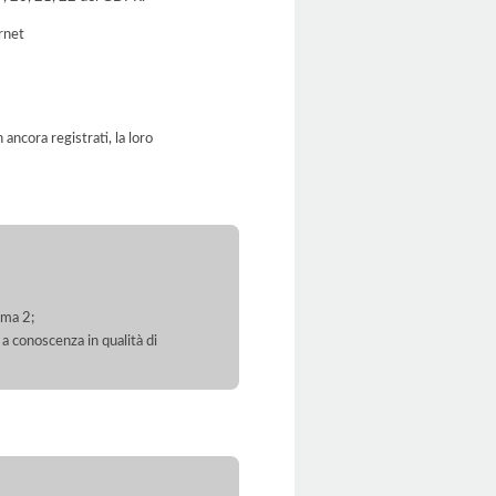
ernet
ancora registrati, la loro
mma 2;
 a conoscenza in qualità di