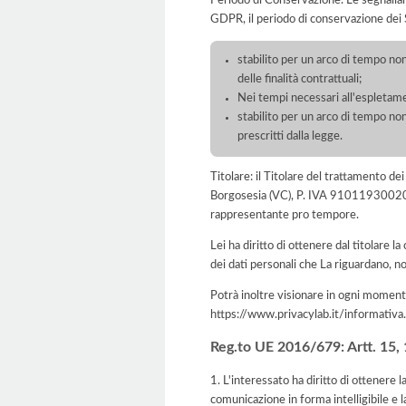
Periodo di Conservazione. Le segnaliamo c
GDPR, il periodo di conservazione dei S
stabilito per un arco di tempo non
delle finalità contrattuali;
Nei tempi necessari all'espletament
stabilito per un arco di tempo non
prescritti dalla legge.
Titolare: il Titolare del trattamen
Borgosesia (VC), P. IVA 91011930020, 
rappresentante pro tempore.
Lei ha diritto di ottenere dal titolare la
dei dati personali che La riguardano, no
Potrà inoltre visionare in ogni momento
https://www.privacylab.it/informat
Reg.to UE 2016/679: Artt. 15, 16
1. L'interessato ha diritto di ottenere 
comunicazione in forma intelligibile e l