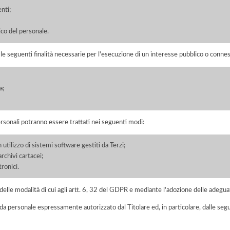
enti;
co del personale.
r le seguenti finalità necessarie per l'esecuzione di un interesse pubblico o conness
;
a;
ersonali potranno essere trattati nei seguenti modi:
 utilizzo di sistemi software gestiti da Terzi;
chivi cartacei;
ronici.
elle modalità di cui agli artt. 6, 32 del GDPR e mediante l'adozione delle adegua
 da personale espressamente autorizzato dal Titolare ed, in particolare, dalle seg