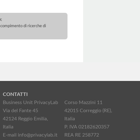
a;
 il compimento di ricerche di
CONTATTI
Business Unit PrivacyLab
Corso Mazzini 11
Via del Fante 45
42015 Correggio (RE),
42124 Reggio Emilia,
Italia
Italia
P. IVA 02182620357
E-mail info@privacylab.it
REA RE 258772