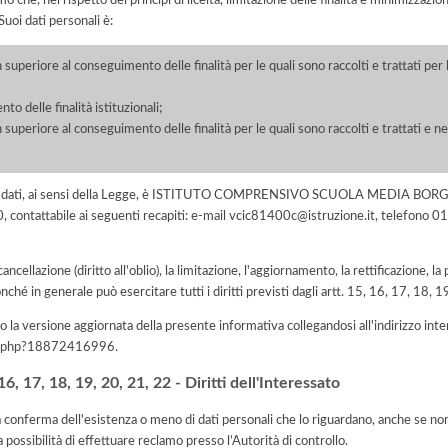
he, nel rispetto dei principi di liceità, limitazione delle finalità e minimizzazione 
uoi dati personali è:
 superiore al conseguimento delle finalità per le quali sono raccolti e trattati pe
o delle finalità istituzionali;
 superiore al conseguimento delle finalità per le quali sono raccolti e trattati e ne
to dei dati, ai sensi della Legge, è ISTITUTO COMPRENSIVO SCUOLA MEDIA BOR
contattabile ai seguenti recapiti: e-mail vcic81400c@istruzione.it, telefono 0
 cancellazione (diritto all'oblio), la limitazione, l'aggiornamento, la rettificazione, l
nché in generale può esercitare tutti i diritti previsti dagli artt. 15, 16, 17, 18,
 la versione aggiornata della presente informativa collegandosi all'indirizzo int
iva.php?18872416996
.
, 17, 18, 19, 20, 21, 22 - Diritti dell'Interessato
la conferma dell'esistenza o meno di dati personali che lo riguardano, anche se non 
a possibilità di effettuare reclamo presso l’Autorità di controllo.