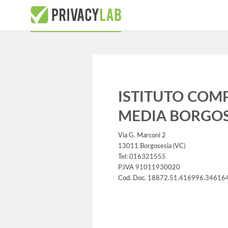
ISTITUTO COM
MEDIA BORGOS
Via G. Marconi 2
13011 Borgosesia (VC)
Tel: 016321555
P.IVA 91011930020
Cod. Doc. 18872.51.416996.34616
Informativa