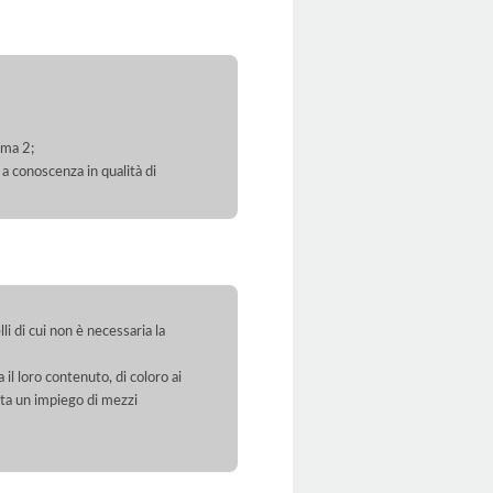
mma 2;
 a conoscenza in qualità di
li di cui non è necessaria la
 il loro contenuto, di coloro ai
orta un impiego di mezzi