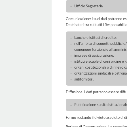
Ufficio Segreteria.
Comunicazione: i suoi dati potranno ess
Destinatari tra cui tutti i Responsabil
banche e istituti di credito;
nell'ambito di soggetti pubblici e
comunque funzionale all'amminist
imprese di assicurazione;
istituti e scuole di ogni ordine e 
organi costituzionali o di rilievo c
organizzazioni sindacali e patronat
subfornitori.
Diffusione. I dati potranno essere diffu
Pubblicazione su sito Istituziona
Fermo restando il divieto assoluto di dif