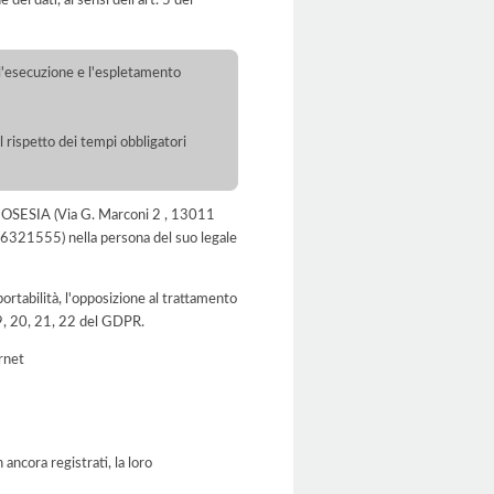
dei dati, ai sensi dell’art. 5 del
r l'esecuzione e l'espletamento
l rispetto dei tempi obbligatori
GOSESIA (Via G. Marconi 2 , 13011
16321555) nella persona del suo legale
a portabilità, l'opposizione al trattamento
 19, 20, 21, 22 del GDPR.
ernet
ancora registrati, la loro