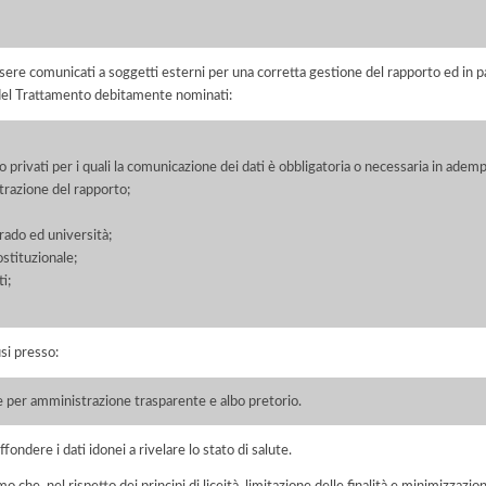
ere comunicati a soggetti esterni per una corretta gestione del rapporto ed in pa
i del Trattamento debitamente nominati:
/o privati per i quali la comunicazione dei dati è obbligatoria o necessaria in adem
razione del rapporto;
grado ed università;
ostituzionale;
i;
si presso:
le per amministrazione trasparente e albo pretorio.
fondere i dati idonei a rivelare lo stato di salute.