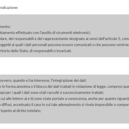
'indicazione:
amento;
rattamento effettuato con l'ausilio di strumenti elettronici;
itolare, dei responsabili e del rappresentante designato ai sensi dell'articolo 5, co
soggetti ai quali i dati personali possono essere comunicati o che possono venirne
orio dello Stato, di responsabili o incaricati.
 ovvero, quando vi ha interesse, l'integrazione dei dati;
 in forma anonima o il blocco dei dati trattati in violazione di legge, compresi quel
pi per i quali i dati sono stati raccolti o successivamente trattati;
 cui alle lettere a) e b) sono state portate a conoscenza, anche per quanto riguarda
 o diffusi, eccettuato il caso in cui tale adempimento si rivela impossibile o comp
petto al diritto tutelato;