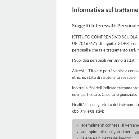
Informativa sul trattame
Soggetti Interessati: Personal
ISTITUTO COMPRENSIVO SCUOLA MEDIA BO
UE 2016/679 di seguito 'GDPR', con la 
personali e che tale trattamento sarà imp
I Suoi dati personali verranno trattati i
Altresì, il Titolare potrà venire a conos
etniche, stato di salute, vita sessuale.
Inoltre, ai fini dell'indicato trattament
ed in particolare: Casellario giudiziale.
Finalità e base giuridica del trattament
obblighi legislativi:
adempimenti connessi al versamento 
adempimenti obbligatori per legge
igiene e sicurezza del lavoro;