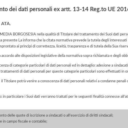
nto dei dati personali ex artt. 13-14 Reg.to UE 2
e ATA.
RGOSESIA nella qualità di Titolare del trattamento dei Suoi dati personali, 
presente La informa che la citata normativa prevede la tutela degli interessati r
rontato ai principi di correttezza, liceità, trasparenza e di tutela della Sua riserva
n accordo alle disposizioni legislative della normativa sopra richiamata e degli obbli
cenza di categorie particolari di dati personali ed in dettaglio: adesione a sindacati,
 I trattamenti di dati personali per queste categorie particolari sono effettuati in
o, il Titolare potrà venire a conoscenza di dati personali relativi a condanne penali 
o: in particolare i Suoi dati verranno trattati per le seguenti finalità connesse all
delle quote di iscrizione a sindacati o all'esercizio di diritti sindacali;
 in campo fiscale e contabile;