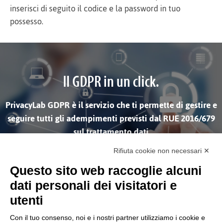
inserisci di seguito il codice e la password in tuo
possesso.
Il GDPR in un click.
PrivacyLab GDPR è il servizio che ti permette di gestire e
seguire tutti gli adempimenti previsti dal RUE 2016/679
sul trattamento dati
Rifiuta cookie non necessari ✕
SCOPRI DI PIÙ
Questo sito web raccoglie alcuni
dati personali dei visitatori e
utenti
Con il tuo consenso, noi e i nostri partner utilizziamo i cookie e