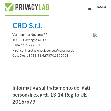
STAMPA
CRD S.r.l.
Via Industria Novanta 22
10022 Carmagnola (TO)
P.IVA 11237770018
PEC: centrorotazionediesel.pec@legalmail.it
Cod. Doc. 18933.51.427870.2390925
Informativa
Informativa sul trattamento dei dati
personali ex artt. 13-14 Reg.to UE
2016/679