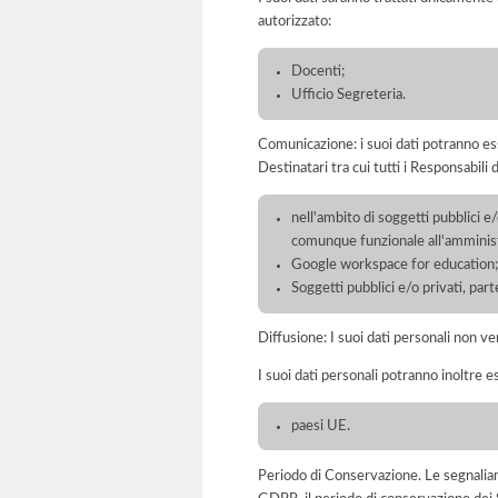
autorizzato:
Docenti;
Ufficio Segreteria.
Comunicazione: i suoi dati potranno ess
Destinatari tra cui tutti i Responsabil
nell'ambito di soggetti pubblici e
comunque funzionale all'amminist
Google workspace for education
Soggetti pubblici e/o privati, part
Diffusione: I suoi dati personali non ve
I suoi dati personali potranno inoltre es
paesi UE.
Periodo di Conservazione. Le segnaliamo c