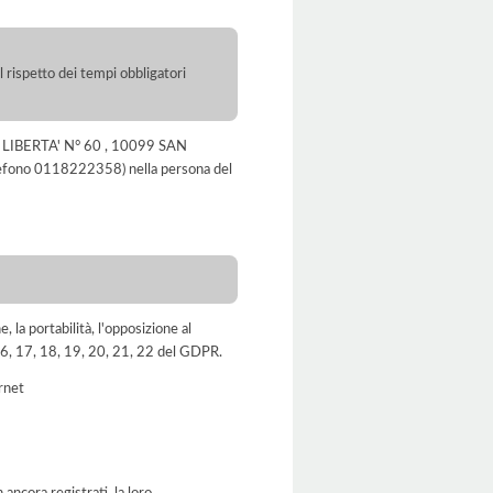
l rispetto dei tempi obbligatori
LA LIBERTA' N° 60 , 10099 SAN
lefono 0118222358) nella persona del
e, la portabilità, l'opposizione al
, 16, 17, 18, 19, 20, 21, 22 del GDPR.
ernet
ancora registrati, la loro