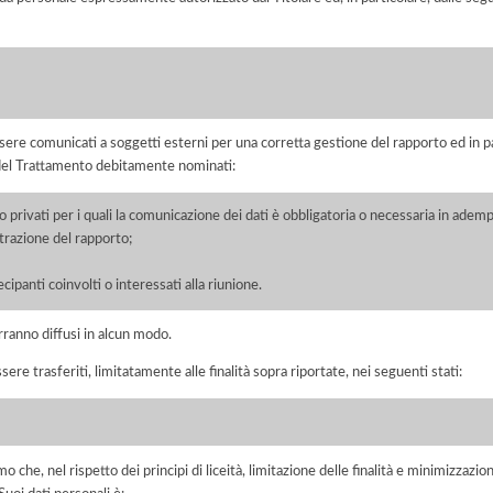
ere comunicati a soggetti esterni per una corretta gestione del rapporto ed in pa
i del Trattamento debitamente nominati:
/o privati per i quali la comunicazione dei dati è obbligatoria o necessaria in adem
razione del rapporto;
;
ecipanti coinvolti o interessati alla riunione.
rranno diffusi in alcun modo.
sere trasferiti, limitatamente alle finalità sopra riportate, nei seguenti stati:
he, nel rispetto dei principi di liceità, limitazione delle finalità e minimizzazione 