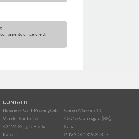
a;
 il compimento di ricerche di
CONTATTI
Business Unit PrivacyLab
Corso Mazzini 11
Via del Fante 45
42015 Correggio (RE),
42124 Reggio Emilia,
Italia
Italia
P. IVA 02182620357