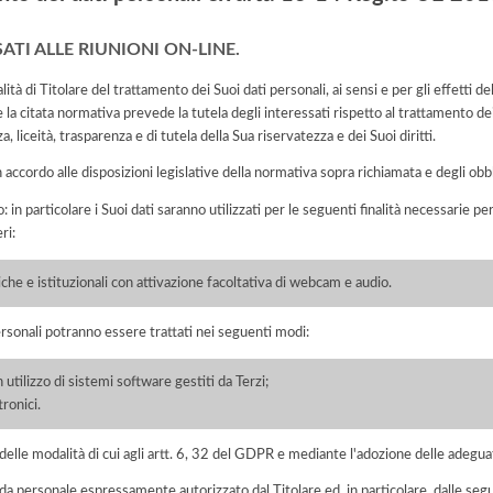
ESSATI ALLE RIUNIONI ON-LINE.
di Titolare del trattamento dei Suoi dati personali, ai sensi e per gli effetti 
la citata normativa prevede la tutela degli interessati rispetto al trattamento de
, liceità, trasparenza e di tutela della Sua riservatezza e dei Suoi diritti.
n accordo alle disposizioni legislative della normativa sopra richiamata e degli obbli
: in particolare i Suoi dati saranno utilizzati per le seguenti finalità necessarie p
ri:
tiche e istituzionali con attivazione facoltativa di webcam e audio.
ersonali potranno essere trattati nei seguenti modi:
 utilizzo di sistemi software gestiti da Terzi;
ronici.
elle modalità di cui agli artt. 6, 32 del GDPR e mediante l'adozione delle adegua
 da personale espressamente autorizzato dal Titolare ed, in particolare, dalle seg