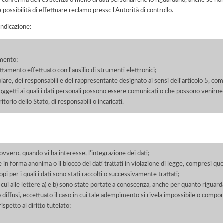
a possibilità di effettuare reclamo presso l’Autorità di controllo.
'indicazione:
amento;
rattamento effettuato con l'ausilio di strumenti elettronici;
itolare, dei responsabili e del rappresentante designato ai sensi dell'articolo 5, co
soggetti ai quali i dati personali possono essere comunicati o che possono venirne
orio dello Stato, di responsabili o incaricati.
 ovvero, quando vi ha interesse, l'integrazione dei dati;
 in forma anonima o il blocco dei dati trattati in violazione di legge, compresi quel
pi per i quali i dati sono stati raccolti o successivamente trattati;
 cui alle lettere a) e b) sono state portate a conoscenza, anche per quanto riguarda
 o diffusi, eccettuato il caso in cui tale adempimento si rivela impossibile o comp
petto al diritto tutelato;