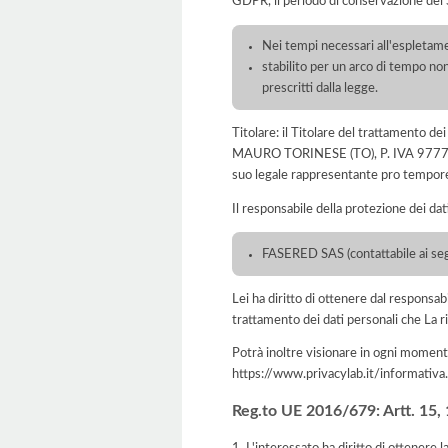
GDPR, il periodo di conservazione dei S
Nei tempi necessari all'espletament
stabilito per un arco di tempo non
prescritti dalla legge.
Titolare: il Titolare del trattament
MAURO TORINESE (TO), P. IVA 97771250
suo legale rappresentante pro tempor
Il responsabile della protezione dei dat
FASERED SAS (contattabile ai segu
Lei ha diritto di ottenere dal responsabil
trattamento dei dati personali che La ri
Potrà inoltre visionare in ogni momento
https://www.privacylab.it/informat
Reg.to UE 2016/679: Artt. 15, 16
1. L'interessato ha diritto di ottenere 