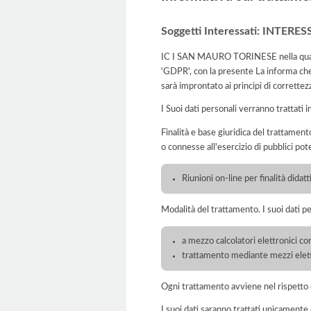
Soggetti Interessati: INTER
IC I SAN MAURO TORINESE nella qualità 
'GDPR', con la presente La informa che 
sarà improntato ai principi di correttezza
I Suoi dati personali verranno trattati i
Finalità e base giuridica del trattamento
o connesse all'esercizio di pubblici pote
Riunioni on-line per finalità didat
Modalità del trattamento. I suoi dati p
a mezzo calcolatori elettronici con
trattamento mediante mezzi elett
Ogni trattamento avviene nel rispetto d
I suoi dati saranno trattati unicamente