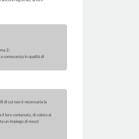
mma 2;
 a conoscenza in qualità di
li di cui non è necessaria la
 il loro contenuto, di coloro ai
orta un impiego di mezzi