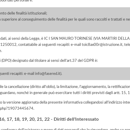
uoi dati personali è:
o delle finalità istituzionali;
 superiore al conseguimento delle finalità per le quali sono raccolti e trattati e ne
o dei dati, ai sensi della Legge, è IC I SAN MAURO TORINESE (VIA MARTIRI DEL
012, contattabile ai seguenti recapiti: e-mail toic8ax00r@istruzione.it, te
e.
i (DPO) designato dal titolare ai sensi dell'art.37 del GDPR è:
enti recapiti: e-mail info@fasered.it).
e la cancellazione (diritto all'oblio), la limitazione, l'aggiornamento, la rettificazion
guardano, nonché in generale può esercitare tutti i diritti previsti dagli artt. 15
 la versione aggiornata della presente informativa collegandosi all'indirizzo int
iva.php?19073445674
.
, 17, 18, 19, 20, 21, 22 - Diritti dell'Interessato
la conferma dell'esistenza o meno di dati personali che lo riguardano, anche se non 