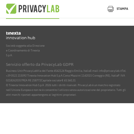
Nessun documento attivo trovato
STAMPA
Società soggetta alla Direzione
e Coordinamento di Tinexta
S.p.A.
Servizio offerto da PrivacyLab GDPR
Business Unit PrivacyLab
Via del Fante 45
42124 Reggio Emilia, Italia
E-mail info@privacylab.it
Tel.
+39 0522 215092
Tinexta Innovation Hub S.p.A.
Corso Mazzini 11
42015 Correggio (RE), Italia
P. IVA
02182620357
REA RE 258772
Capitale sociale € 65.560,31
© Tinexta Innovation Hub S.p.A. 2026 tutti i diritti riservati. PrivacyLab è un marchio registrato
nell'Unione Europea e non ne è consentito l'utilizzo senza autorizzazione del proprietario. Tutti gli
altri marchi riportati appartengono ai legittimi proprietari.