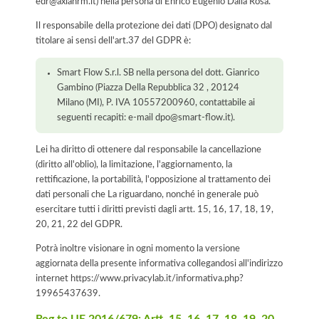
edr@axiahrm.it) nella persona di Enrico Eugenio Dalla Rosa.
Il responsabile della protezione dei dati (DPO) designato dal
titolare ai sensi dell'art.37 del GDPR è:
Smart Flow S.r.l. SB nella persona del dott. Gianrico
Gambino (Piazza Della Repubblica 32 , 20124
Milano (MI), P. IVA 10557200960, contattabile ai
seguenti recapiti: e-mail dpo@smart-flow.it).
Lei ha diritto di ottenere dal responsabile la cancellazione
(diritto all'oblio), la limitazione, l'aggiornamento, la
rettificazione, la portabilità, l'opposizione al trattamento dei
dati personali che La riguardano, nonché in generale può
esercitare tutti i diritti previsti dagli artt. 15, 16, 17, 18, 19,
20, 21, 22 del GDPR.
Potrà inoltre visionare in ogni momento la versione
aggiornata della presente informativa collegandosi all'indirizzo
internet
https://www.privacylab.it/informativa.php?
19965437639
.