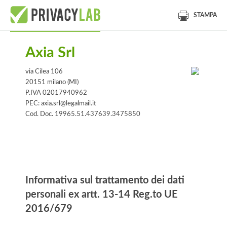
STAMPA
Axia Srl
via Cilea 106
20151 milano (MI)
P.IVA 02017940962
PEC: axia.srl@legalmail.it
Cod. Doc. 19965.51.437639.3475850
Informativa
Informativa sul trattamento dei dati
personali ex artt. 13-14 Reg.to UE
2016/679