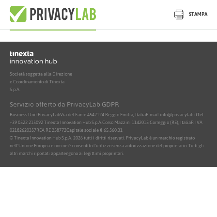
Nessun documento attivo trovato
STAMPA
Società soggetta alla Direzione
e Coordinamento di Tinexta
S.p.A.
Servizio offerto da PrivacyLab GDPR
Business Unit PrivacyLab
Via del Fante 45
42124 Reggio Emilia, Italia
E-mail info@privacylab.it
Tel.
+39 0522 215092
Tinexta Innovation Hub S.p.A.
Corso Mazzini 11
42015 Correggio (RE), Italia
P. IVA
02182620357
REA RE 258772
Capitale sociale € 65.560,31
© Tinexta Innovation Hub S.p.A. 2026 tutti i diritti riservati. PrivacyLab è un marchio registrato
nell'Unione Europea e non ne è consentito l'utilizzo senza autorizzazione del proprietario. Tutti gli
altri marchi riportati appartengono ai legittimi proprietari.